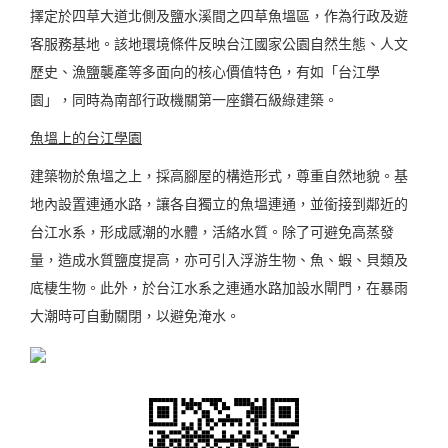
擇定於四草大道北側及鹽水溪間之四草魚塭區，作為行政及遊
客服務基地。該地環境條件反映台江國家公園自然生態、人文
歷史、漁鹽襲產等多面向的核心價值特色，有如「台江學
園」，同時為南部行政機關第一座鑽石級綠建築。
魚塭上的台江學園
建築物於魚塭之上，採高腳屋的構造形式，尊重自然地貌。基
地內設置連通水路，讓各自獨立的魚塭連通，並銜接到鄰近的
台江水系，形成感潮的水體，活絡水質。除了可避免高蒸發
量，造成水質鹽度提高，亦可引入浮游生物、魚、蝦、貝類及
底棲生物。此外，於台江水系之連通水路加設水閘門，在暴雨
大潮時可自動關閉，以避免淹水。