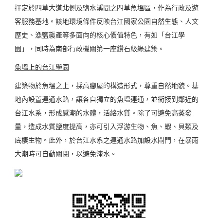
擇定於四草大道北側及鹽水溪間之四草魚塭區，作為行政及遊
客服務基地。該地環境條件反映台江國家公園自然生態、人文
歷史、漁鹽襲產等多面向的核心價值特色，有如「台江學
園」，同時為南部行政機關第一座鑽石級綠建築。
魚塭上的台江學園
建築物於魚塭之上，採高腳屋的構造形式，尊重自然地貌。基
地內設置連通水路，讓各自獨立的魚塭連通，並銜接到鄰近的
台江水系，形成感潮的水體，活絡水質。除了可避免高蒸發
量，造成水質鹽度提高，亦可引入浮游生物、魚、蝦、貝類及
底棲生物。此外，於台江水系之連通水路加設水閘門，在暴雨
大潮時可自動關閉，以避免淹水。