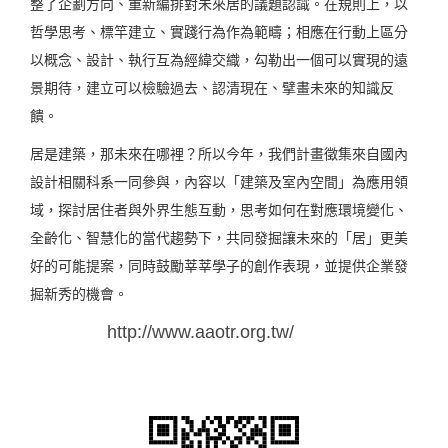
整了企劃方向、重新編排對未來居的議題認識。在規則上，以
哲學思考、標竿建立、實踐行為作為範疇；相應在行動上區分
以概念、設計、執行互為經緯交織，勾勒出一個可以實現的遠
景期待，建立可以檢驗過去、認清現在、擘畫未來的知識反
饋。
居是建築，那未來在哪裡？所以今年，我們計畫徵集來自國內
設計相關科系一同參與，內容以「建築及室內空間」為應用領
域，探討居住者與外界生態互動，思考如何在對應環境變化、
全齡化、智慧化的當代趨勢下，共同發掘讓未來的「居」更美
好的可能提案，同時鼓勵莘莘學子的創作表現，並提供企業發
掘新秀的機會。
活動網站
http://www.aaotr.org.tw/
主辦單位：社團法人中華民國建築營建協會