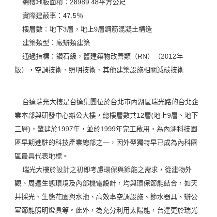
總樓地板面積：28989.48平方公尺
實際建蔽率：47.5％
樓層數：地下3層，地上9層鋼筋混凝土構造
建築類型：廠辦類建築
通過指標：鑽石級，舊建築物改善類（RN）（2012年
版），空調技術、照明技術、其他建築設施相關減碳技術
台達瑞光大樓是台達集團位於台北市內湖區瑞光路的台北企
業本部與研發中心辦公大樓，總樓層數共12層(地上9層、地下
三層)，肇建於1997年，並於1999年完工啟用，為內湖科技園
區早期進駐的科技產業總部之一，因外型獨特早已成為內科園
區最具代表地標。
瑞光大樓於設計之初即考慮環保與節能之需求，從建物外
觀、周遭生態環境及內部機電設計，均與環保節能結合，如天
井採光、生態花園與水池、高效率空調設施、節水器具、辦公
室節能照明燈具等。此外，為充分利用太陽能，台達更於瑞光