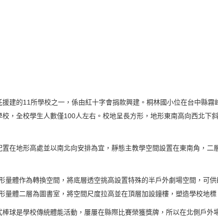
援建的11所學校之一，係由紅十字會捐款興建。桐林國小位在台中縣霧
校，全校學生人數僅100人左右。校地呈長方形，地形東南高向西北下斜
置在地形高處並以南北向安排為宜，靜態主教學空間設置在東南角，二
形量體作為轉換空間，將底層透空挑高設置特殊的半戶外劇場空間，可供
形量體二層為圖書室，將空間尺度拉高並在頂層加設鐘樓，塑造學校地標
棒球是學校傳統體能活動，屢屢在縣際比賽榮獲獎牌，所以在北側戶外