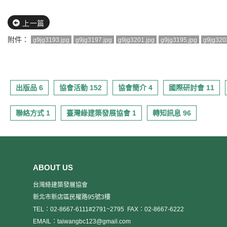
上一篇
附件：
g9jg3193.jpg
g9jg3197.jpg
g9jg3201.jpg
g9jg3195.jpg
g9jg320
出版品 6
協會活動 152
協會簡介 4
國際研討會 11
聯絡方式 1
臺灣綠建築發展協會 1
轉知訊息 96
ABOUT US
台灣綠建築發展協會
新北市新店區民權路95號3樓
TEL：02-8667-6111#2791~2795
FAX：02-8667-6222
EMAIL：taiwangbc123@gmail.com