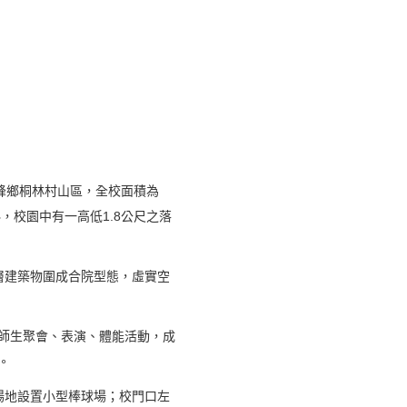
峰鄉桐林村山區，全校面積為
，校園中有一高低1.8公尺之落
層建築物圍成合院型態，虛實空
師生聚會、表演、體能活動，成
。
場地設置小型棒球場；校門口左