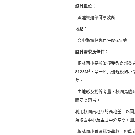
設計單位：
黃建興建築師事務所
地點：
台中縣霧峰鄉民生路675號
設計需求及條件：
桐林國小是慈濟接受教育部委託
2
8128M
，是一所六班規模的小學
差。
由地形及動線考量，校園亮體配
間尺度適當。
利用校園內地形的高地差，以圓
為校園中心及主要中介空間，圓
桐林國小雖屬迷你學校，但軟式