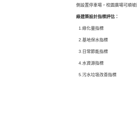
側設置停車場，校園廣場可順坡
綠建築設計指標評估
：
1.綠化量指標
2.基地保水指標
3.日常節能指標
4.水資源指標
5.污水垃圾改善指標