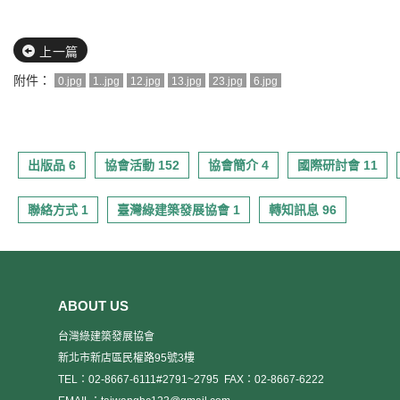
上一篇
附件：
0.jpg
1..jpg
12.jpg
13.jpg
23.jpg
6.jpg
出版品 6
協會活動 152
協會簡介 4
國際研討會 11
聯絡方式 1
臺灣綠建築發展協會 1
轉知訊息 96
ABOUT US
台灣綠建築發展協會
新北市新店區民權路95號3樓
TEL：02-8667-6111#2791~2795
FAX：02-8667-6222