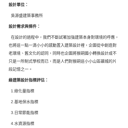
設計單位
：
吳源盛建築事務所
設計需求與條件
：
在設計的過程中，我們不斷試著加強建築本身對環境的呼應，
也將這一點一滴小小的感動置入建築設計裡，企圖從中創造對
老環境、舊文化的認同，同時也企圖將猴硐國小轉換設計成不
只是一所制式學校而已，而是人們對猴硐這小小山區礦城的片
段記憶之一。
綠建築設計指標評估
：
1.綠化量指標
2.基地保水指標
3.日常節能指標
4.水資源指標