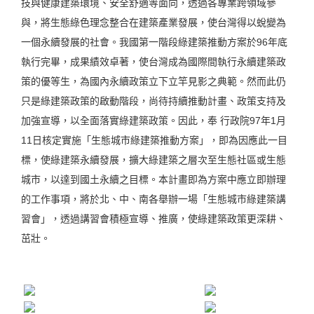
技與健康建築環境、安全舒適等面向，透過各專業跨領域參
與，將生態綠色理念整合在建築產業發展，使台灣得以蛻變為
一個永續發展的社會。我國第一階段綠建築推動方案於96年底
執行完畢，成果績效卓著，使台灣成為國際間執行永續建築政
策的優等生，為國內永續政策立下立竿見影之典範。然而此仍
只是綠建築政策的啟動階段，尚待持續推動計畫、政策支持及
加強宣導，以全面落實綠建築政策。因此，奉 行政院97年1月
11日核定實施「生態城市綠建築推動方案」，即為因應此一目
標，使綠建築永續發展，擴大綠建築之層次至生態社區或生態
城市，以達到國土永續之目標。本計畫即為方案中應立即辦理
的工作事項，將於北、中、南各舉辦一場「生態城市綠建築講
習會」，透過講習會積極宣導、推廣，使綠建築政策更深耕、
茁壯。