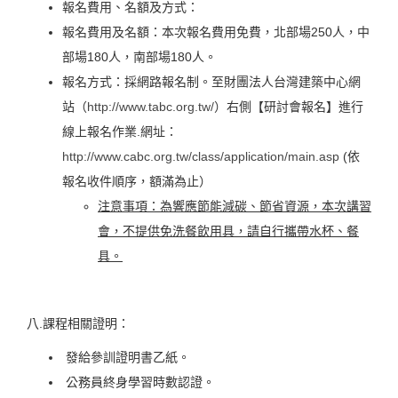
報名費用、名額及方式：
報名費用及名額：本次報名費用免費，北部場250人，中
部場180人，南部場180人。
報名方式：採網路報名制。至財團法人台灣建築中心網
站（
http://www.tabc.org.tw/
）右側【研討會報名】進行
線上報名作業.網址：
http://www.cabc.org.tw/class/application/main.asp
(依
報名收件順序，額滿為止）
注意事項：為響應節能減碳、節省資源，本次講習
會，不提供免洗餐飲用具，請自行攜帶水杯、餐
具。
八.課程相關證明：
發給參訓證明書乙紙。
公務員終身學習時數認證。