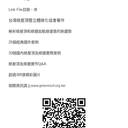
Link File
目錄、序
台灣綠屋頂暨立體綠化協會著作
解析綠屋頂和綠牆如軌綠建築的新趨勢
2
5個經典國外案例
33個國內綠屋頂及綠牆實際案例
綠屋頂及綠牆實作Q&A
超過300張精彩圖片
相關資訊請上
www.greenroof.org.tw/