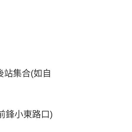
站後站集合(如自
鋒小東路口)