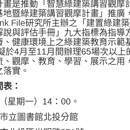
計畫是推動「智慧綠建築講習觀摩
基地暨綠建築講習觀摩計畫」推廣
nk File
研究所主辦之「建置綠建築
解說與評估手冊」九大指標為指導
廢、健康環境上之綠建築教育示範
）擬於4月至11月間辦理65場次以
流、觀摩、教育、學習、展示之用
之落實。
間表：
23（星期一）14：00。
市立圖書館北投分館