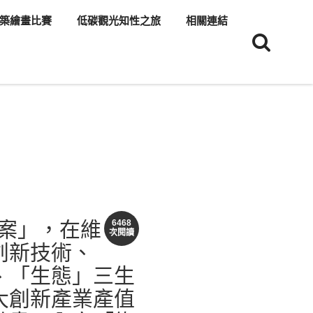
築繪畫比賽
低碳觀光知性之旅
相關連結
方案」，在維
6468
次閱讀
創新技術、
、「生態」三生
大創新產業產值