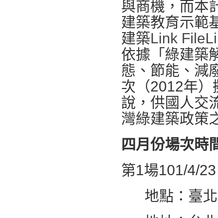
與商機，而本
建築教育示範
建築
Link File
Li
依據「綠建築
態、節能、減
次（2012年
說，供國人交
灣綠建築政策
四月份場次時
第1場101/4/
地點：臺北