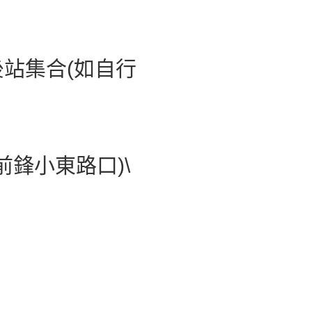
站後站集合(如自行
鋒小東路口)\