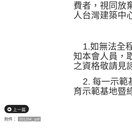
費者，視同放
人台灣建築中心、
1.如無法全
知本會人員，
之資格敬請見
2. 每一示
育示範基地暨
上一篇
附件：
201204_.pdf