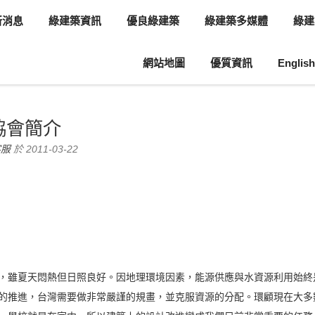
新消息
綠建築資訊
優良綠建築
綠建築多媒體
綠建
網站地圖
優質資訊
English
息
協會簡介
協會簡介
客服
於 2011-03-22
，雖夏天悶熱但日照良好。因地理環境因素，能源供應與水資源利用始終
的推進，台灣需要做非常嚴謹的規畫，並克服資源的分配。環顧現在大多