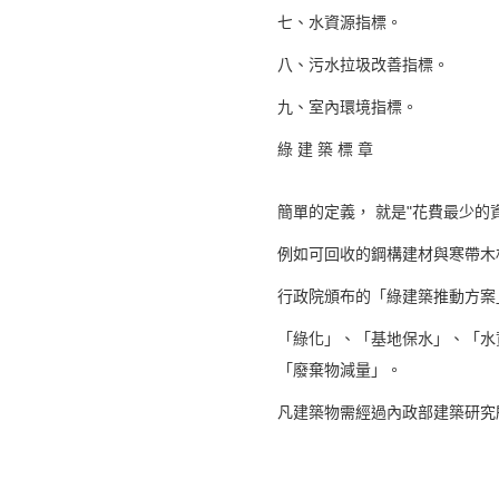
七、水資源指標。
八、污水拉圾改善指標。
九、室內環境指標。
綠 建 築 標 章
簡單的定義， 就是"花費最少的
例如可回收的鋼構建材與寒帶木
行政院頒布的「綠建築推動方案
「綠化」、「基地保水」、「水
「廢棄物減量」。
凡建築物需經過內政部建築研究