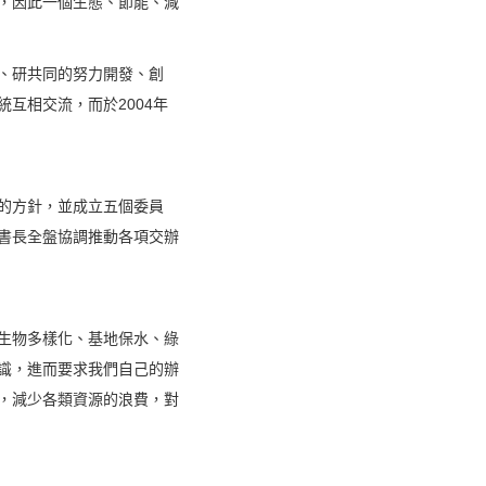
，因此一個生態、節能、減
、研共同的努力開發、創
互相交流，而於2004年
會的方針，並成立五個委員
書長全盤協調推動各項交辦
生物多樣化、基地保水、綠
識，進而要求我們自己的辦
，減少各類資源的浪費，對