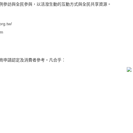
例參訪與全民參與，以活潑生動的互動方式與全民共享資源。
org.tw/
om
商申請認定及消費者參考。凡合乎：