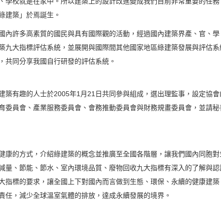
、學校就是在家中。所以建築上的設計改進變成我們目前非常重要的任務
綠建築」於焉誕生。
國內許多高素質的國民與具有國際觀的活動，經過國內建築界產、官、學
築九大指標評估系統，並展開與國際間其他國家地區綠建築發展與評估系統
，共同分享我國自行研發的評估系統。
建築有趣的人士於2005年1月21日共同參與組成，選出理監事，設定協
育委員會、產業服務委員會、會務推動委員會與財務規畫委員會，並請秘
健康的方式，介紹綠建築的概念並推廣至全國各階層，讓我們國內同胞對
減量、節能、節水、室內環境品質、廢物回收九大指標有深入的了解與認
大指標的要求，讓全國上下對國內而言做到生態、環保、永續的健康建築
責任，減少全球溫室氣體的排放，達成永續發展的境界。