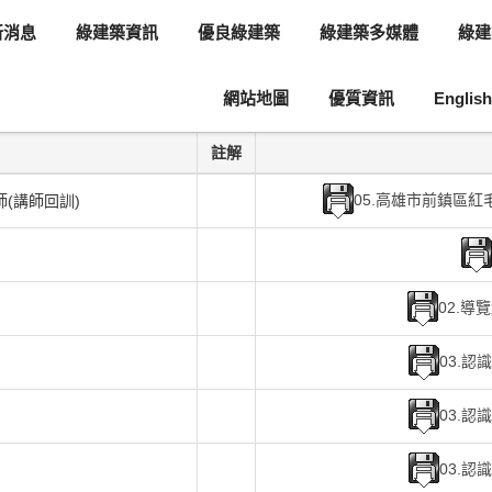
新消息
綠建築資訊
優良綠建築
綠建築多媒體
綠建
網站地圖
優質資訊
English
訓
註解
05.高雄市前鎮區
(講師回訓)
02.導
03.認
03.認
03.認