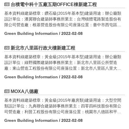
尺建蔽率：38.36%容積率：349.85%設計期間：2014.8-2016.5施
台積電中科十五廠五期OFFICE棟新建工程
工時間：2016.5-2019.8
基本資料綠建築標章：鑽石級(2015年基本型)建築用途：辦公廳類
設計單位：潘冀聯合建築師事務所業主：台灣積體電路製造股份有
限公司營造廠：根基營造股份有限公司座落位置：臺中市西屯區新
科路1號GPS座標：24.212102247495153, 120.60935264885607
Green Building Information
/ 2022-02-08
構造：鋼骨構造樓層數：地上8層、地下4層基地面積：328,700.00
平方公尺建築面積：13,126.00平方公尺建蔽率：本期7.75%，全區
57.43%容積率：本期16.14%，全區202.46%設計期間：2015.2-
新北市八里區行政大樓新建工程
2017.7施工時間：2015.9-2017.7
基本資料綠建築標章：黃金級(2015年基本型)建築用途：辦公廳類
設計單位：綠野國際建築師事務所業主：新北市八里區公所營造
廠：東山營造工程股份有限公司座落位置：新北市八里區八里大道
18號GPS座標：25.154332821247554, 121.40580675969201構
Green Building Information
/ 2022-02-08
造：鋼筋混凝土造樓層數：地上3層基地面積：12,255.30平方公尺
建築面積：3,621.29平方公尺建蔽率：29.55%容積率：47.52%設計
期間：2017.1-2017.9施工時間：2017.9-2019.6
MOXA八德廠
基本資料綠建築標章：黃金級(2015年廠房類)建築用途：大型空間
類設計單位：九典聯合建築師事務所業主：四零四科技股份有限公
司營造廠：利晉工程股份有限公司座落位置：桃園市八德區和平路
1111號GPS座標：24.96404778628945, 121.32175578770202構
Green Building Information
/ 2022-02-08
造：鋼骨構造樓層數：地上6層、地下2層1幢1棟1戶基地面積：