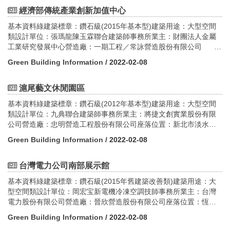
11,159.60平方公尺建築面積：6,585.92平方公尺建蔽率：60.65%
容積率：299.58%設計期間：2016.9-2017.10施工時間：2017.12-
經濟部傳統產業創新加值中心
2019.3
基本資料綠建築標章：鑽石級(2015年基本型)建築用途：大型空間
類設計單位：張瑪龍陳玉霖聯合建築師事務所業主：財團法人金屬
工業研究發展中心營造廠：一期工程／常詠營造股份有限公司
二期工程／達茂營造工程股份有限公司座落位置：高雄市楠梓區
Green Building Information
/ 2022-02-08
朝仁路55號GPS座標：22.72261467586547,
120.32888918321522構造：RC＋SRC＋筏式基礎樓層數：地上4
層基地面積：17,483.00平方公尺建築面積：3,298.00平方公尺建蔽
滬尾藝文休閒園區
率：26.88%容積率：76.80%設計期間：2014.12-2015.8施工時
基本資料綠建築標章：鑽石級(2012年基本型)建築用途：大型空間
間：2015.6-2017.8
類設計單位：九典聯合建築師事務所業主：將捷文創實業股份有限
公司營造廠：忠明營造工程股份有限公司座落位置：新北市淡水區
中正路一段2號GPS座標：25.175899235473768,
Green Building Information
/ 2022-02-08
121.4285938053515構造：鋼骨鋼筋混凝土構造樓層數：地上6
層、地下3層1幢基地面積：21,572.49平方公尺建築面積：
12,456.39平方公尺建蔽率：57.74%容積率：140.05%設計期間：
台灣電力公司南部展示館
2013.12-2016.11施工時間：2015.12-2017.12
基本資料綠建築標章：鑽石級(2015年舊建築改善類)建築用途：大
型空間類設計單位：岡宏宝新電機冷凍空調技師事務所業主：台灣
電力股份有限公司營造廠：晉欣營造股份有限公司座落位置：恆春
鎮後壁湖段GPS座標：X: 223581.0 Y: 2427807.1構造：鋼筋混凝土
Green Building Information
/ 2022-02-08
構造樓層數：地上2層、地下1層基地面積：60,000.00平方公尺建築