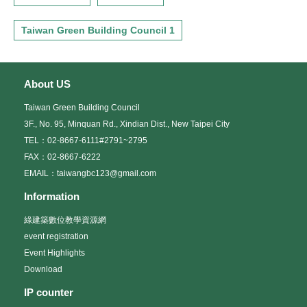
Taiwan Green Building Council 1
About US
Taiwan Green Building Council
3F., No. 95, Minquan Rd., Xindian Dist., New Taipei City
TEL：02-8667-6111#2791~2795
FAX：02-8667-6222
EMAIL：taiwangbc123@gmail.com
Information
綠建築數位教學資源網
event registration
Event Highlights
Download
IP counter