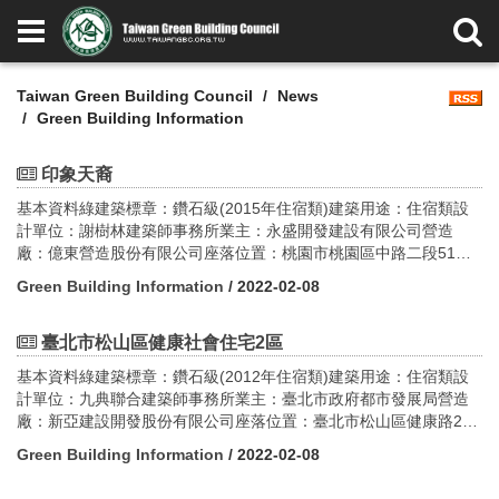
Taiwan Green Building Council
News
Green Building Information
印象天裔
基本資料綠建築標章：鑽石級(2015年住宿類)建築用途：住宿類設
計單位：謝樹林建築師事務所業主：永盛開發建設有限公司營造
廠：億東營造股份有限公司座落位置：桃園市桃園區中路二段51地
號GPS座標：25.001769, 121.293064構造：鋼筋混凝土構造樓層
Green Building Information
/ 2022-02-08
數：地上19層、地下3層基地面積：1,777.59平方公尺建築面積：
639.07平方公尺建蔽率：35.95%容積率：375.70%設計期間：
2015-2017施工時間：2017-2020
臺北市松山區健康社會住宅2區
基本資料綠建築標章：鑽石級(2012年住宿類)建築用途：住宿類設
計單位：九典聯合建築師事務所業主：臺北市政府都市發展局營造
廠：新亞建設開發股份有限公司座落位置：臺北市松山區健康路285
號GPS座標：25.05450243995988, 121.56651171277319構造：
Green Building Information
/ 2022-02-08
RC造樓層數：1幢3棟地上16層、地下3層基地面積：4,885.00平方
公尺建築面積：1,961.63平方公尺建蔽率：40%容積率：293%設計