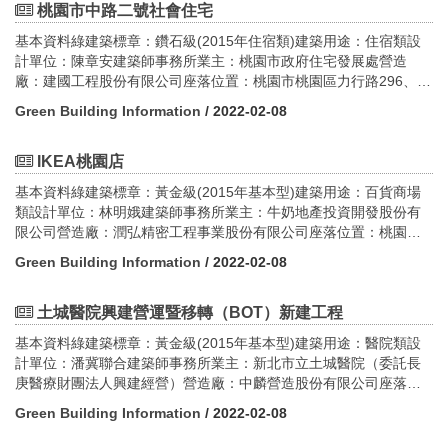
期間：2012.9-2014.9施工時間：2014.12-2017.12
桃園市中路二號社會住宅
基本資料綠建築標章：鑽石級(2015年住宿類)建築用途：住宿類設
計單位：陳章安建築師事務所業主：桃園市政府住宅發展處營造
廠：建國工程股份有限公司座落位置：桃園市桃園區力行路296、
298、300號GPS座標：24.99929647130626,
Green Building Information
/ 2022-02-08
121.29752295038897構造：RC造樓層數：地上三棟（5、16、
17）層、地下3層基地面積：4,546.43平方公尺建築面積：2,122.44
平方公尺建蔽率：46.68%容積率：399.98%設計期間：2016.8-
IKEA桃園店
2017.3施工時間：2017.3-2019.8
基本資料綠建築標章：黃金級(2015年基本型)建築用途：百貨商場
類設計單位：林明娥建築師事務所業主：牛奶地產投資開發股份有
限公司營造廠：潤弘精密工程事業股份有限公司座落位置：桃園市
中壢區高鐵站前東路一段1號GPS座標：25.013091772132555,
Green Building Information
/ 2022-02-08
121.21756887856591構造：SRC、RC樓層數：地上6層、地下3層
基地面積：13,857.88平方公尺建築面積：74,596.98平方公尺建蔽
率：59.98%容積率：247.91%設計期間：2016.11-2018.8施工時
土城醫院興建營運暨移轉（BOT）新建工程
間：2018.11-2020.3
基本資料綠建築標章：黃金級(2015年基本型)建築用途：醫院類設
計單位：潘冀聯合建築師事務所業主：新北市立土城醫院（委託長
庚醫療財團法人興建經營）營造廠：中麟營造股份有限公司座落位
置：新北市土城區金城路二段6號GPS座標：24.97630228359826,
Green Building Information
/ 2022-02-08
121.44866193019139構造：鋼筋混凝土構造樓層數：地上14層、
地下5層基地面積：29,732.62平方公尺建築面積：11,404.68平方公