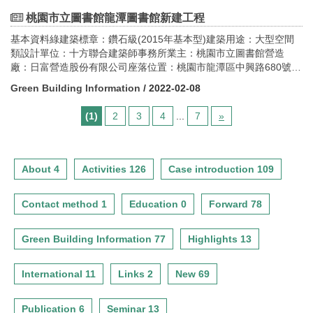
面積：3,007.48平方公尺建蔽率：5.01%容積率：8.38%設計期間：
1998-2000年施工時間：建築本體2000-2003年、展項更新2008年
桃園市立圖書館龍潭圖書館新建工程
指標說明 南展館依EEWH綠建築標章之2015年評估版本舊建築改
基本資料綠建築標章：鑽石級(2015年基本型)建築用途：大型空間
善類申請認證。空調系統上，於民國104年7月至105年5月完工，主
類設計單位：十方聯合建築師事務所業主：桃園市立圖書館營造
館「冰水主機」、「冷卻水泵」及「冰水泵」、「空調箱」及「冷
廠：日富營造股份有限公司座落位置：桃園市龍潭區中興路680號
卻水塔」等皆更新為變頻式。全部日光燈管都改為LED燈管，並於
GPS座標：24°52’N 121°13’E構造：鋼筋混凝土構造樓層數：地上4
屋頂增設空中花園，除可增加秘境美景，亦可減少建築物對熱能的
Green Building Information
/ 2022-02-08
層基地面積：19,729.19平方公尺建築面積：8,259.33平方公尺建蔽
吸收，故在節能減碳效益上，改善前後有很大進步。舊建築改善類
率：27.55%容積率：23.01%設計期間：2015.3-2016.7施工時間：
之指標項目為空調系統及照明系統，減碳效益約達45.27%，符合鑽
(1)
2
3
4
...
7
»
2016.9-2018.4
石級標準。
About 4
Activities 126
Case introduction 109
Contact method 1
Education 0
Forward 78
Green Building Information 77
Highlights 13
International 11
Links 2
New 69
Publication 6
Seminar 13