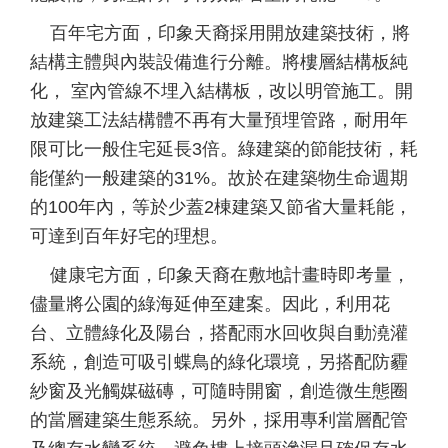
百年宅方面，印象天裔採用開放建築技術，將
結構主體與內裝設備進行分離。將樓層結構板純
化， 室內管線不埋入結構板，改以明管施工。開
放建築工法結構體不再有大量預埋管路，耐用年
限可比一般住宅延長3倍。綠建築的節能技術，耗
能僅約一般建築的31%。故於在建築物生命週期
的100年內，等於少蓋2棟建築又節省大量耗能，
可達到百年好宅的理想。
健康宅方面，印象天裔在敷地計畫時即考量，
儘量將公園的綠海延伸至建案。因此，利用花
台、立體綠化及陽台，搭配雨水回收與自動澆灌
系統，創造可吸引蝶鳥的綠化環境，另搭配防霾
紗窗及光觸媒磁磚，可隨時開窗，創造微生態圈
的當層建築生態系統。另外，採用專利當層配管