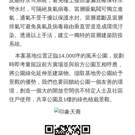
及總存水彎系統，避免樓上接頭滲漏且確保存水
彎水封，可隔絕臭氣病毒。當層吸氣閥可獨立進
氣，通氣不受干擾以保護水封。當層遮斷及當層
排氣可避免臭氣及病毒藉由垂直管道造成環境汙
染。透過以上手法，建立一獨特的當層建築防疫
系統。
本案基地位置正臨14,000坪的風禾公園，規劃
時即考量留設前方廣場並與前方公園互相呼應，
將公園綠化延伸至建築物。擷取基地旁公園給予
景觀的優勢，我們也要回饋給公園一個友善的環
境，創造一個大的開放空間供不特定人士及社區
住戶使用，共享公園及1樓的綠色植栽景觀。