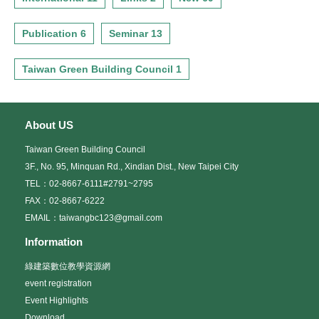
Publication 6
Seminar 13
Taiwan Green Building Council 1
About US
Taiwan Green Building Council
3F., No. 95, Minquan Rd., Xindian Dist., New Taipei City
TEL：02-8667-6111#2791~2795
FAX：02-8667-6222
EMAIL：taiwangbc123@gmail.com
Information
綠建築數位教學資源網
event registration
Event Highlights
Download