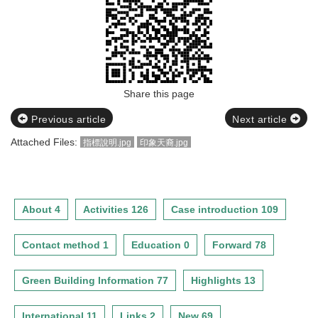
Share this page
Previous article
Next article
Attached Files:
指標說明.jpg
印象天裔.jpg
About 4
Activities 126
Case introduction 109
Contact method 1
Education 0
Forward 78
Green Building Information 77
Highlights 13
International 11
Links 2
New 69