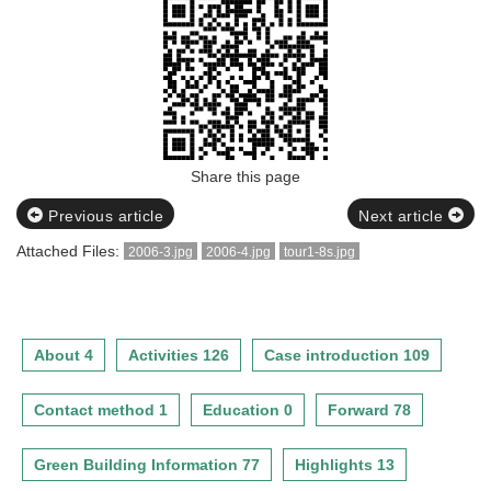
Share this page
Previous article
Next article
Attached Files:
2006-3.jpg
2006-4.jpg
tour1-8s.jpg
About 4
Activities 126
Case introduction 109
Contact method 1
Education 0
Forward 78
Green Building Information 77
Highlights 13