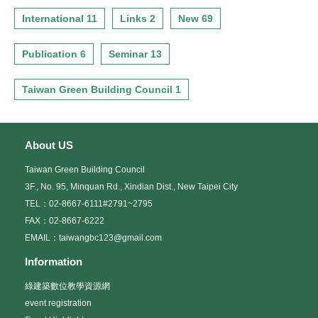
International 11
Links 2
New 69
Publication 6
Seminar 13
Taiwan Green Building Council 1
About US
Taiwan Green Building Council
3F., No. 95, Minquan Rd., Xindian Dist., New Taipei City
TEL：02-8667-6111#2791~2795
FAX：02-8667-6222
EMAIL：taiwangbc123@gmail.com
Information
綠建築數位教學資源網
event registration