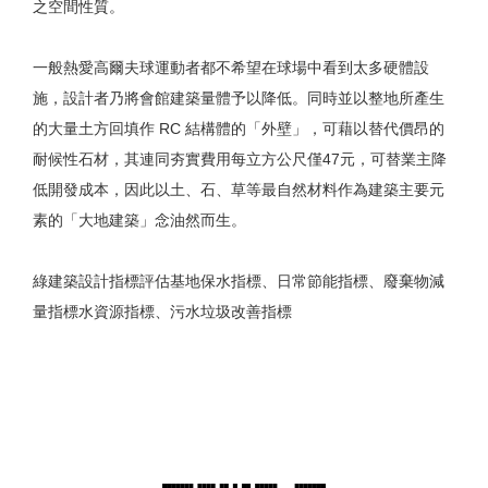
之空間性質。
一般熱愛高爾夫球運動者都不希望在球場中看到太多硬體設
施，設計者乃將會館建築量體予以降低。同時並以整地所產生
的大量土方回填作 RC 結構體的「外壁」，可藉以替代價昂的
耐候性石材，其連同夯實費用每立方公尺僅47元，可替業主降
低開發成本，因此以土、石、草等最自然材料作為建築主要元
素的「大地建築」念油然而生。
綠建築設計指標評估基地保水指標、日常節能指標、廢棄物減
量指標水資源指標、污水垃圾改善指標