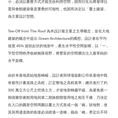
小，必須以重疊方式才能充份利用空間，因而衍生出將發球位
置與會館建築垂直重疊的可能性，也因而決定以「覆土建築」
為主要設計型態。
Tee-Off from The Roof 為本設計最主要之主導概念，並在大地
建築的概念中提出 Green Architecture的構想。設計者在平均
坡度 45% 波狀起伏的地形中，產生水平性空間架構，以「一」
字型空間秩序收納無限視野，將豐富的空間層次注入最單純的
水平架構。
由於本基地原始地形崎嶇，設計者與球場規劃公司依基地中既
有都市計畫道路之高程，訂定整地之高程基準，總共進行了約
300 萬立方公尺之挖填土方，才使地形轉趨平緩。為避免第一
期俱樂部會館用地與第二期旅館開發用地之相互干擾，乃決定
在入口的圓形空間周圍以覆土方式形成一個「碗」狀地勢，使
其與周邊道路的銜接必須經過一道橋，藉由「橋」界定出不同