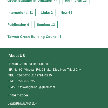
Green Building Information 77
Highlights 13
International 11
Links 2
New 69
Publication 6
Seminar 13
Taiwan Green Building Council 1
About US
Taiwan Green Building Council
3F., No. 95, Minquan Rd., Xindian Dist., New Taipei City
TEL：02-8667-6111#2791~2795
FAX：02-8667-6222
EMAIL：taiwangbc123@gmail.com
Information
綠建築數位教學資源網