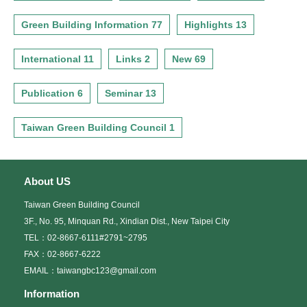
Green Building Information 77
Highlights 13
International 11
Links 2
New 69
Publication 6
Seminar 13
Taiwan Green Building Council 1
About US
Taiwan Green Building Council
3F., No. 95, Minquan Rd., Xindian Dist., New Taipei City
TEL：02-8667-6111#2791~2795
FAX：02-8667-6222
EMAIL：taiwangbc123@gmail.com
Information