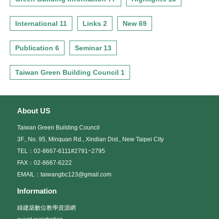
International 11
Links 2
New 69
Publication 6
Seminar 13
Taiwan Green Building Council 1
About US
Taiwan Green Building Council
3F., No. 95, Minquan Rd., Xindian Dist., New Taipei City
TEL：02-8667-6111#2791~2795
FAX：02-8667-6222
EMAIL：taiwangbc123@gmail.com
Information
綠建築數位教學資源網