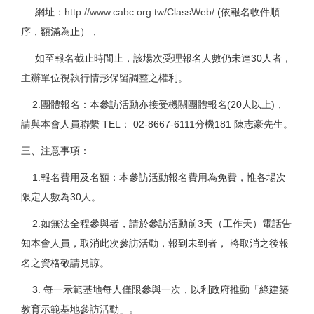
網址：
http://www.cabc.org.tw/ClassWeb/
(依報名收件順
序，額滿為止），
如至報名截止時間止，該場次受理報名人數仍未達30人者，
主辦單位視執行情形保留調整之權利。
2.團體報名：本參訪活動亦接受機關團體報名(20人以上)，
請與本會人員聯繫 TEL： 02-8667-6111分機181 陳志豪先生。
三、注意事項：
1.報名費用及名額：本參訪活動報名費用為免費，惟各場次
限定人數為30人。
2.如無法全程參與者，請於參訪活動前3天（工作天）電話告
知本會人員，取消此次參訪活動，報到未到者， 將取消之後報
名之資格敬請見諒。
3. 每一示範基地每人僅限參與一次，以利政府推動「綠建築
教育示範基地參訪活動」。