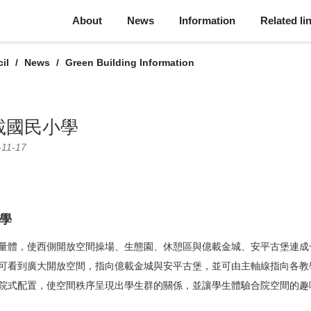
About
News
Information
Related li
il
News
Green Building Information
載國民小學
-11-17
學
量體，使西側開放空間操場、生態園、休憩區與億載金城、安平古堡連成
可看到廣大開放空間，指向億載金城與安平古堡，並可由主軸線指向各教
院式配置，使空間秩序呈現出學生群的關係，並讓學生體驗合院空間的趣