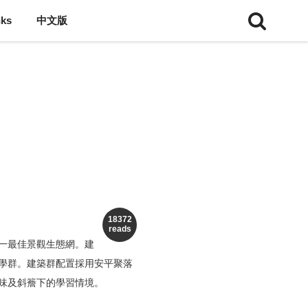
nks
中文版
18372
reads
一最佳景觀生態網。建
學群。建築群配置採用安平聚落
味及斜簷下的學習情境。