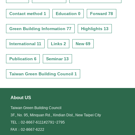
Contact method 1
Education 0
Forward 78
Green Building Information 77
Highlights 13
International 11
Links 2
New 69
Publication 6
Seminar 13
Taiwan Green Building Council 1
About US
Taiwan Green Building Council
3F., No. 95, Minquan Rd., Xindian Dist., New Taipei City
TEL：02-8667-6111#2791~2795
FAX：02-8667-6222