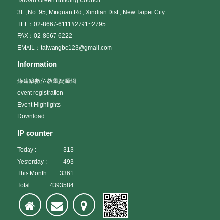
Taiwan Green Building Council
3F., No. 95, Minquan Rd., Xindian Dist., New Taipei City
TEL：02-8667-6111#2791~2795
FAX：02-8667-6222
EMAIL：taiwangbc123@gmail.com
Information
綠建築數位教學資源網
event registration
Event Highlights
Download
IP counter
Today :
313
Yesterday :
493
This Month :
3361
Total :
4393584