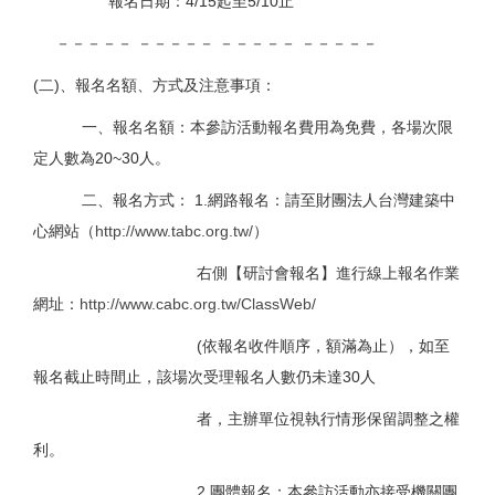
報名日期：4/15起至5/10止
－－－－－ －－－－－ －－－－－ －－－－－
(二)、報名名額、方式及注意事項：
一、報名名額：本參訪活動報名費用為免費，各場次限
定人數為20~30人。
二、報名方式： 1.網路報名：請至財團法人台灣建築中
心網站（
http://www.tabc.org.tw/
）
右側【研討會報名】進行線上報名作業
網址：
http://www.cabc.org.tw/ClassWeb/
(依報名收件順序，額滿為止），如至
報名截止時間止，該場次受理報名人數仍未達30人
者，主辦單位視執行情形保留調整之權
利。
2.團體報名：本參訪活動亦接受機關團