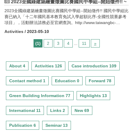
請參照附件「優良綠建築作品評選獎勵作業要點」、「優良綠建築
2023全國綠建築繪畫徵圖比賽國民中學組--開始徵件!! ~
館)
系孫振義教授(計畫協同主持人)
遇颱風等天災情形，請依行政院人事行政總處公告為主，造成不
甄選申請書」與「綠建築作品名單」。1.優良綠建築作品評選獎勵作
週四出發 每人$9,500元(小木屋2人1間一大一小床)；$9,000元(小木
第一銀行吳淑貞處長代表13：40-14：00第一商業銀行總行大樓建
2023全國綠建築繪畫徵圖比賽國民中學組--開始徵件!! 國民中學組比
便，敬請見諒。八.課程相關證明：發給參訓證明書乙紙。（僅提供
業要點及申請書 PDF WORD2.綠建築作品名單(依起造人排
屋3人1間一大一小床)；每人$9,000元 (大雪山賓館2人一間 -1大床
築設計手法及技術應用介紹第一銀行簡報:高茂松經理導覽:賴英龍總
賽已納入「十二年國民基本教育免試入學超額比序-全國性競賽參考
予全程席者，以實際簽到為準）
序) 111年12月底止 PDF3.綠建築作品名單(依設計單
或2小床)；單人住宿每人$11,900元(大雪山賓館)
技師
項目」，活動辦法請務必至官網查詢。http://www.taiwangbc-
位排序) 111年12月底止 PDF
※備註:每一梯次房間數：小木屋5間，大雪山賓館4間，將以報名及
(2樓階梯教室)14：00-14：10中場休息14：10-15：10第一商業銀
painting.com.tw/activity.php各校辦理校內初選：5/1(一)~5/31(三)參
Activities
/ 2023-05-10
繳費順序安排住宿房型。
行總行大樓現勘導覽15：10-15：30Q&A15：30
賽作品網路報名：6/1(四)~6/30(五)參賽作品寄送：6/1(四)~6/30(五)
(費用包含:中型遊覽車資、大雪山莊小木屋或大雪山賓館套房、七
賦歸觀摩地點介紹：本案榮獲：l 綠建築標章鑽石級l 建築能效評估
備註：需經由校內初選後擇優推薦，由學校統一報名~收件地址：新
(1)
2
3
4
...
11
»
餐、門票、領團導覽費、旅行責任險等) (※高鐵車票請自理)
系統（BERSe） 1+級（評定中，預定11月初評定完成） 本案針
北市新店區民權路95號3樓(綠建築推廣宣導計畫活動執行小組 收)
二、玉山.阿里山山徑行旅-鹿林.麟趾.塔山經典三日遊(嘉義高鐵站出
對空調汰換既設冰水泵及冷卻水泵，並採用冰水泵加裝變頻器、空
發) (請點我) (2023-06-28週三出發)【行程內容】第1天 上午09:30
調箱變風量、外氣焓值控制及冷卻水塔變風量系統；照明則採用T8
嘉義高鐵集合→觸口自然教育中心.樹木銀行(綠建築)→餐廳(午餐)→
燈具、鹵素燈具，而PL燈具汰換成LED燈具，有效降低能源使用，
About 4
Activities 126
Case introduction 109
阿里山森林遊樂區→水山巨木步道─阿里山生態教育館─臺灣一葉蘭
目前全行共計36棟綠建築，其中30棟獲得綠建築標章鑽石級，得視
館─山椒魚館─沼平車站(詩路)─阿里山賓館頂樓賞夕陽─阿里山賓館
為金融業企業典範。（三） 綠能科技示範場域本場次有提供接駁車
Contact method 1
Education 0
Forward 78
(晚餐.住宿現代館-1大床或2小床)第2天 飯店(早餐)→阿里山公路→
(報名額滿)時間：112年11月30日（星期四）地點：台南市歸仁區高
經塔塔加新高山登山口→鹿林山登山口─鹿林山莊─鹿林山─麟趾山
發二路360號行程規劃如下：（時間依現場狀況調整，請參訪人員協
(午餐-輕食行動糧)─塔塔加登山口 ─大鐵杉─上東埔停車場→鹿林神
助配合。）時間議題主講人12：30-12：45台南高鐵站3號出口12：
Green Building Information 77
Highlights 13
木→阿里山賓館(晚餐.住宿現代館-1大床或2小床)第3天 飯店(早
45-13：00搭乘接駁車到觀摩地點13：00-13：30報到與交流13：
餐)→塔山步道(單程3.5K，來回7K，前段2K平緩，後段1.5K陡升)─
30-13：40開場內政部建築研究所或陳副組長旻求(場域代表)13：
International 11
Links 2
New 69
大塔山觀景平台(海拔2663公尺)─遠眺玉山群峰─阿里山賓館(午
40-14：00綠能科技示範場域建築設計手法及技術應用介紹綠能科技
餐)→前往十字路─鳴心咖啡(下午茶點)→觸口→嘉義高鐵站預計
示範場域人員工研院行政管理處陳副組長旻求簡報(E棟203會議
18:30抵達嘉義高鐵站【活動費用】(嘉義高鐵站集合出發)每人
室)14：00-14：10中場休息14：10-15：10綠能科技示範場域現勘
Publication 6
Seminar 13
$17,500元 (2人住1間現代館雙人房-1大床或2小床)；每人$18,500
導覽14：10-15：10Q&A15：30賦歸(搭乘接駁車回到台南高鐵站)