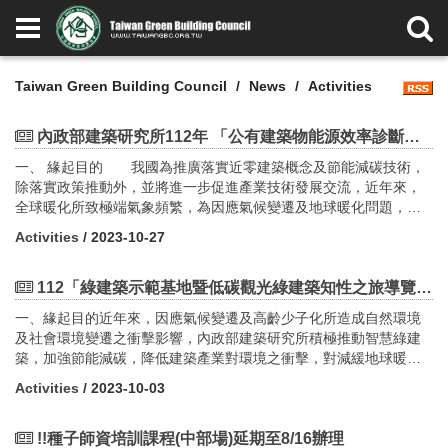
Taiwan Green Building Council
News
Activities
內政部建築研究所112年 「公有建築物能源效率診斷評估 觀摩會」(即日起開始報名)
一、 緣起目的 我國為推廣落實近零建築概念及節能減碳技術，
除落實政策推動外，並將進一步促進產業技術發展交流，近年來，
全球暖化所致極端氣象頻繁，為因應氣候變遷及地球暖化問題，全
球目前已有130個國家宣示淨零排放目標，歐盟、美國及日本等相繼
Activities
/ 2023-10-27
提出於2050年達成碳中和或淨零排放之倡議，各國針對所屬之交通
運輸、工業、能源、農業、環境及建築等部門，規劃不同程度之政
策措施及策略。而臺灣身為世界公民的一員，以實際行動向國際展
112「綠建築示範基地暨低碳觀光綠建築知性之旅導覽解說人員培訓課程」 開始報名~
現我國在環境議題上永續經營的積極作為。 有鑑於此，本部參
一、緣起目的近年來，因應氣候變遷及高齡少子化所造成自然環境
考IEA及國際發展概念推動淨零建築，建築部門淨零排放目標為：
及社會環境變遷之衝擊影響，內政部建築研究所積極推動智慧綠建
（1） 2030年公有新建建築物達建築能效1級或近零碳建築；（2）
築，加強節能減碳，降低建築產業對環境之衝擊，對減緩地球暖化
2040年50%既有建築物更新為建築能效1級或近零碳建築；（3）
善盡一己之力。為宣導綠建築節能減碳觀念，並進一步強化綠建築
2050年100%新建建築物及超過85%既有建築物為近零碳建築，由公
Activities
/ 2023-10-03
觀念並推廣擴展，具體呈現臺灣綠建築政策落實之成果。本培訓課
有建築物帶頭做起，引導民間建築跟進。 為了瞭解既有公有建
程為了全面推廣「節能減碳、智慧臺灣」的理念，故需加強綠建築
築物能源效率，本所依據行政院核定之前瞻基礎建設計畫第4期
導覽解說人員的綠建築知識與解說能力，達到未來解說之完整性與
!!種子師資培訓課程(中部場)延期至8/16辦理
（112-113年）公共建設類「我國推動淨零建築與應用推廣計畫」六