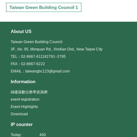
元 (2人住1間現代館雙人房-2大床)；單人住宿每人$27,500元(現代
觀摩地點簡介：本案榮獲：l 綠建築標章鑽石級l 建築能效評估系統
Taiwan Green Building Council 1
館1大床)
（BERSn） 1級（評定中，預定11月中評定完成） 本案針對建
(費用包含:中型遊覽車資、兩晚住宿阿里山賓館現代館雙人房、七
築節能於建築外殼上之玻璃全面採用雙層Low-e玻璃，並運用外遮陽
餐-含簡易午餐、下午茶點、門票、專業領團、旅行業責任險) (※高
系統達成兼顧建築美觀及節能功效；在空調節能方面中央空調主機
鐵車票請自理) 三、奧萬大森林癒.松林.曲冰部落采風 (台中高鐵站出
採用螺旋式冰水主機外，同時亦設置一氧化碳濃度監測器、二氧化
About US
發)(請點我)(2023-7-2週日出發)【行程內容】第1天 台中高鐵站→經
碳濃度監測器及通風系統控制系統，在節能的同時亦得兼顧室內環
國道6號-台14線→親愛村松林部落-黑米的家(午餐)→萬豐部落(曲冰
境健康，使員工能在安全舒適又環保的環境下工作。
Taiwan Green Building Council
遺址、曲冰鐵管吊橋、部落巡禮)→奧萬大森林遊樂區-餐廳 (晚餐)
3F., No. 95, Minquan Rd., Xindian Dist., New Taipei City
小木屋(住宿) -夜間觀察第2天 餐廳 (早餐)─奧萬大森林遊樂區─自然
教育中心(綠建築)─森林療癒-來自森林的邀請(好漢坡步道-沿溪楓林
TEL：02-8667-6111#2791~2795
步道-賞鳥平台-奧萬大吊橋-松林區─午餐(原味便當)─親近森林時間
FAX：02-8667-6222
─賞鳥步道─餐廳(晚餐-特色餐) 小木屋(住宿)第3天 餐廳(早餐)─瀑布
EMAIL：taiwangbc123@gmail.com
群→餐廳(午餐)→經萬大水庫→埔里→sensanmeizo森山美作(茶
點)→返回台中高鐵站【活動費用】(每年3月~9月，週日~週三出發)
Information
安排住宿兩晚-奧萬大小木屋
綠建築數位教學資源網
每人$9,500元(2人住-1大床)；每人$10,800元(2人住-2大床)；每人
$9,500元(3人住-2大床)；每人$9,000元(4人住-2大床)；每人
event registration
$12,000元(單人住宿-1大床)(費用包含:中型遊覽車資.奧萬大小木屋.
Event Highlights
七餐含特色餐.森林療癒.門票.松林及曲冰部落導覽.茶點.領團導覽費.
Download
旅行業責任險等) (※高鐵車票請自理)以上依實際報名網頁為主~
IP counter
Today :
400