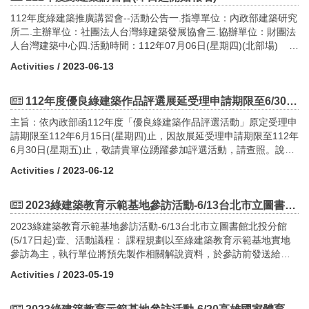
規劃內政部建築研究所綠建築示範基地暨低碳觀光綠建築知性之旅
額)。(三) 第三場次觀摩擬訂於112年11月30日(星期四)綠能科技示
用，使綠建築永續環保理念深耕茁壯。 為提升國中、小老師對
導覽解說人員培訓課程（第一天）日期地點課程內容時間講師備註
112年度綠建築推廣講習會--活動公告一.指導單位：內政部建築研究
範場域辦理。五、 報名方法(一) 報名截止時間：第一場次：112年
綠建築概念，本次與新北市教育局、臺中市教育局、高雄市教育局
112年10月18日（星期三）(北)112年10月26日（星期四）(南)
所二.主辦單位：社團法人台灣綠建築發展協會三.協辦單位：財團法
11月02日（星期五）(活動已結束)第二場次：112年11月21日（星
合作規劃培訓課程，擬舉辦北中南3場「綠建築種子師資培訓」，課
大坪林聯合開發大樓第二講習教室(北)國立成功大學運璿綠建築科技
人台灣建築中心四.活動時間：112年07月06日(星期四)(北部場)
期二）(報名額滿)第三場次：112年11月28日（星期二）(報名額滿)
程規劃上以綠建築數位教材解說為主，配合既有校園改善案例、綠
大樓B1會議室(南)09：3010：00報到10：0010：30綠建築發展與
112年07月14日(星期五)(中部場) 112年07
(二) 報名費用、名額及方式：報名費用及名額：本次報名費用免
建築校園案例，結合成一套系統以利參與之學校教育行政人員進行
Activities
/ 2023-06-13
淨零建築政策推廣內政部建築研究所30min10：3012：00綠建築減
月21日(星期五)(南部場)五.開課時間及地點： (一)112年07月06
費，各場次擬開放名額35名，額滿為止。報名方式：採網路報名
推廣。一.指導單位：內政部建築研究所二.主辦單位：社團法人台灣
緩都市熱環境-海綿城市應用孫振義教授90min12：0013：30中午用
日(星期四)(北部場)-於大坪林聯合開發大樓15樓國際會議廳(新北市
制，請上google表單填寫https://reurl.cc/V40q5N 或QR碼報名。使
綠建築發展協會三.協辦單位：新北市教育局、臺中市教育局、高雄
餐13：3015：00逐步邁向淨零的木構建築作品王銘顯建築師(北部
新店區北新路三段200號)舉辦 (二)112年07月14日(星期五)(中
112年度優良綠建築作品評選展延受理申請期限至6/30止!!
用GOOGLE表單建立報名表，讓學員詳細寫資料，以利製作及核發
市教育局四.開課時間及地點： (一)中部場：112年08月03日(星
場)90min陳冠帆技師(南部場)15：0015：10休息時間15：1016：
部場)-以CMoney教育訓練中心七期朝富大型會議室(台中市西屯區朝
相關積分證明。(三) 聯絡方式：社團法人台灣綠建築發展協會鄭先
期四)13:00-17:30 台灣建築中心台中分部會議室(臺中市西區台灣大
主旨：依內政部函112年度「優良綠建築作品評選活動」原定受理申
40綠建築解說導覽技巧陳海曙副教授90min結束 內政部建築研究所
富路213號20樓之11（CBD時代廣場）)舉辦 (三)112年07月21
生連絡電話：02-8667-6111#141傳真號碼：02-8667-6222連絡地
道二段536號12樓) (二)南部場：112年08月10日(星期四)13:00-
請期限至112年6月15日(星期四)止，因故展延受理申請期限至112年
綠建築示範基地暨低碳觀光綠建築知性之旅導覽解說人員培訓課程
日(星期五)(南部場)-以國立成功大學運璿綠建築科技大樓崇華廳(台
址：新北市新店區民權路95號3樓E-MAIL：
17:30 高雄市政府鳳山行政中心大禮堂(高雄市鳳山區光復路二段
6月30日(星期五)止，敬請貴單位踴躍參加評選活動，請查照。說
（第二天）日期地點課程內容時間講師備註112年10月19日（星期
南市東區小東路25號（力行校區）)舉辦六.邀請對象： 1.全臺
garycheng@taiwangbc.org.tw(四) 注意事項:為替參與人員保旅遊
132號後棟1樓) (三)北部場：112年08月23日(星期三)13:00-
明：1.依據內政部112年6月12日內授建研字第1127601304號函辦
四）(北)112年10月27日（星期五）(南)大坪林聯合開發大樓第二講
各縣市之建築師公會及其從業人員。 2.全臺各縣市之空調、土
Activities
/ 2023-06-12
平安保險，故報名表需要留下參與人員姓名、電話、E-MAIL、身份
17:30 新北市政府511簡報室(新北市板橋區中山路1段161號)五.課程
理。2.本協會112年4月13日台綠協字第1120000010號函諒達。 為
習教室(北)國立成功大學運璿綠建築科技大樓B1會議室(南)09：
木、電機等技師公會及其從業人員。 3.相關政府機關。 4.
證字號、出生年月日與服務單位。如報名者有身體不適狀況（如發
表日期地點課程內容時間講師備註112年08月03日（四） 112年08
落實環境永續發展，推廣普及綠建築，促進節能減碳效益，辦理優
3010：00報到10：0012：00生態講座系列-生態永續旅遊概論張振
相關產業公協會。
燒、喉嚨痛、咳嗽、疲勞倦怠等），不宜參加活動，敬請快篩或就
月10日（四） 112年08月23日（三） （中區）台灣建築中心台中
良綠建築作品評選，以表揚獎勵獲選作品之設計建築師、相關專業
2023綠建築教育示範基地參訪活動-6/13台北市立圖書館北投分館線上報名(5/17日起)
煌講師120min12：0013：00中午用餐14：3016：30(北)北部場參
醫檢查。參與活動時建議全程配戴，本活動會場將提供消毒酒精，
分部會議室 （南區）高雄市政府鳳山行政中心大禮堂 （北區）新
工業技師、起造人、所有權人、管理機關、公寓大廈管理條例規定
訪-(優良綠建築案例-滬尾休閒園區)陳海曙副教授
2023綠建築教育示範基地參訪活動-6/13台北市立圖書館北投分館
供學員消毒手部，敬請多加利用。響應節能減碳、節省資源，本活
北市政府511簡報室 13：0013：20報 到13：2013：25開幕式：
之管理委員會或管理負責人，進而激發全民對綠建築之重視。內政
120min13:3015:30(南)南部場參訪-(優良綠建築案例-國立成功大學
(5/17日起)壹、活動議程： 課程規劃以至綠建築教育示範基地實地
動不提供免洗用具，請自行攜帶。活動會場不提供停車服務，請盡
執行單位報告13：2513：45綠建築發展與淨零建築政策推廣內政部
部建築研究所委託本會辦理評選活動，依據內政部112年3月31日修
運璿綠建築科技大樓)張從怡助理教授結束 內政部建築研究所綠建築
參訪為主，執行單位將預先製作相關解說資料，於參訪前發送給參
量搭乘大眾交通工具前往，或請自行安排停車位。主辦單位保有因
建築研究所薦派20min13：4515：15綠建築九大指標概述及數位教
正發布之「優良綠建築作品評選獎勵作業要點」辦理。一、 參選案
示範基地暨低碳觀光綠建築知性之旅導覽解說人員培訓課程（第三
與學員，於參訪前進行15分鐘之書面解說，建立基礎概念， 後續則
不可抗力因素導致活動調整異動或延期之權利。六、 課程相關證明
材解說國立政治大學地政學系孫振義教授90min15：1515：25休
件之申請人(以下簡稱申請人)應符合下列資格之一，並得共同具名申
Activities
/ 2023-05-19
天）日期地點課程內容時間時間備註112年10月20日（星期五）
進行1小時45分的現場導覽活動。
（僅提供予全程出席者，以實際簽到為準） 本活動提供研習證
息15：2516：15既有國民中小學校園改善案例介紹國立臺北科技大
請： (一) 建築物起造人、所有權人、管理機關、公寓大廈管理
(北)112年10月28日（星期六）(南)大坪林聯合開發大樓第五會議室
明種類如下所列，惟依規定僅能核發給全程出席者，若需研習證明
學建築系邵文政教授50min16：1516：25休 息16：2517：15優良
條例規定之管理委員會或管理負責人。 (二) 建築物之設計建築
(北)國立成功大學運璿綠建築科技大樓第三會議室(南)13：0013：