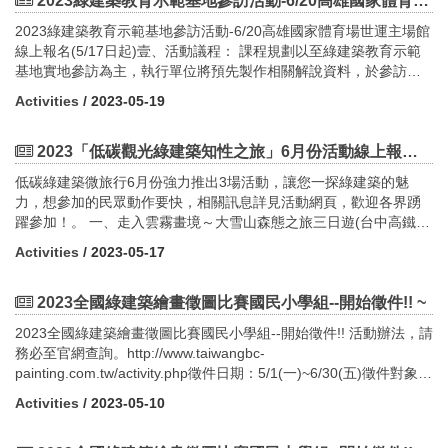
2023綠建築教育示範基地參訪活動-6/20高雄國家體育場世運主場館線上報名(5/17日起)
或認證時數者，請於報名時務必填列身分證字號，活動舉辦後將協
綠建築校園案例介紹中區：台中市大坑國小南區：高雄市紅毛港國
師或相關專業工業技師。二、 申請參選優良綠建築作品之建築物應
30報到13：3014：20成果分享(一)50min14：2014：30休息14：
助登錄或製作研習證明。(一) 行政院公共工程委員會技師執業執
小北區：新北市新市國小 中區：黃文彬建築師 南區：劉木賢建築師
為評選活動受理申請期限截止前，取得銅級以上綠建築標章，且仍
2023綠建築教育示範基地參訪活動-6/20高雄國家體育場世運主場館
3015：20成果分享(二)50min15：2015：30休息15：3016：20成
照換發積分。(二) 內政部營建署建築師執業執照換證積分。
北區：石昭永建築師50min17：1517：30綜合討論六.邀請對象：本
在有效期限內之建築物。三、 申請人應檢具申請書及下列相關文
線上報名(5/17日起)壹、活動議程： 課程規劃以至綠建築教育示範
果分享(三)50min16：2016：30結業與Q & A時間
(三) 公務員終身學習時數認證。七、 課程規劃（一）孫運璿綠
計畫為達到培訓國中、小教師熟悉綠建築知識，以利進行推廣，將
件，按序編頁，裝訂成冊並製作光碟，一式三份， 向本部申請
基地實地參訪為主，執行單位將預先製作相關解說資料，於參訪前
建築研究大樓 （綠色魔法學校）(活動已結束)時間： 112年11月6日
邀請全臺國民教育輔導團、環境教育輔導團、各縣市國民中、小學
參選： (一) 參選建築物基本資料表。 (二) 建築物使用執照
發送給參與學員，於參訪前進行15分鐘之書面解說，建立基礎概
Activities
/ 2023-05-19
（星期一）地點：台南市北區小東路25號行程規劃如下：（時間依
等相關單位薦派人員參訓。七.報名方法及注意事項： (一)報名
或其他合法建築物證明文件影本。 (三) 公寓大廈管理組織報備
念， 後續則進行1小時45分的現場導覽活動。
現場狀況調整，請參訪人員協助配合。）時間議題主講人13：00-
時間： 中部場：即日起至112年07月27日為止。 南
證明影本；非以公寓大廈管理委員會或管理負責人為申請人者，免
13：30報到與交流13：30-13：40開場13：40-14：00孫運璿綠建
部場：即日起至112年08月03日為止。 北部場：即日起至
附。 (四) 建物登記謄本影本；非以建築物所有權人為申請人
2023「低碳觀光綠建築知性之旅」6月份活動線上報名開跑！即日起~
築研究大樓建築設計手法及技術應用介紹石昭永建築師(第一會議
112年08月16日為止。 (二)報名費用、名額、方式及注意事
者，免附。 (五) 綠建築標章證書影本。 (六) 著作財產權讓
低碳綠建築微旅行6月份強力推出3場活動，讓您一探綠建築的魅
室)14：00-14：10中場休息14：10-15：10孫運璿綠建築研究大樓
項： 1.報名費用及名額：本次報名費用免費，每場次為60
與書。 (七) 綠建築規劃設計構想說明，最多二十頁，內容應包
力，想參加的民眾動作要快，相關訊息詳見活動網頁，歡迎各界踴
現勘導覽14：10-15：10Q&A15：30賦歸觀摩地點簡介：本案榮
名。 2.報名方式：採網路報名制。請點擊以下表單連結或掃
括： 1. 參選建築物設計理念。 2. 綠建築設計指標項目
躍參加！。 一、走入雲霧畫境～大雪山森態之旅三日遊(台中高鐵站
獲：l 綠建築標章鑽石級l 建築能效評估系統（BERSe） 1+級
Qrcode進行報名 報名網址
達成之效益說明。 3. 建築物現況照片。 4. 有助於說明
出發) (請點我)(2023-06-18週日出發)【行程內容】
本案採用了十三種綠建築設計手法，分為設計節能、設備節能與再
https://forms.gle/3oFBmqv3NA6TUDgS6
參選建築物之圖說。 5. 其他創新設計手法等。四、 申請人檢
Activities
/ 2023-05-17
第1天 台中高鐵站→東勢→東勢林業文化園區-餐廳(午餐)→大雪山
生能源三個部分。在設計節能的部分，除了基本的開窗之外，也採
(三)聯絡方式： 1.社團法人台灣
送之相關文件及資料不符規定者，由本部於初選前通知申請人於十
林道—森林浴步道(43K-41K)—大雪山餐廳(晚餐)宿大雪山莊小木屋
用吊扇、通風塔等自然通風設計，有效減少空調的使用，同時也利
綠建築發展協會 陳婉婷小姐、陳志豪先生、黃律維先生 2.連
日內補正，屆期未補正或補正不完全者，不予受理。五、 作品繳交
或大雪山賓館
2023全國綠建築繪畫徵圖比賽國民小學組--開始徵件!! ~
用遮陽與屋頂種植物隔熱等建築手法，大幅提升隔熱效果；在設備
絡電話：02-8667-6111#128、#181、#123 3.傳真號碼：
方式 (一) 收件地址：23141新北市新店區民權路95號3樓（社團
第2天 餐廳(早餐)—前往48-49K體驗森林生態(埡口觀景台.雪山神木.
節能的部分，以高效率變頻空調、燈具、照明控制與變壓器等設備
02-8667-6222 4.連絡地址：新北市新店區民權路95號3樓
法人台灣綠建築發展協會） (二) 收件時間：自公告日起至6月30
2023全國綠建築繪畫徵圖比賽國民小學組--開始徵件!! 活動辦法，請
天池)—餐廳(午餐)-綠建築—遊客服務中心─環站森林浴步道或自由
節能，使辦公空間既可達到所需之照度標準亦兼顧省電的效益；而
5.E-MAIL：wanting@taiwangbc.org.tw
日（星期五）下午5時止，以掛號郵件（郵戳為憑）、快遞或專人送
務必至官網查詢。http://www.taiwangbc-
活動─大雪山餐廳(晚餐) 宿大雪山莊小木屋或大雪山賓館第3天 餐廳
在再生能源的部分，則在屋頂加裝太陽能板及風力發電塔，成為近
heroyohoho@taiwangbc.org.tw
達（以簽收為準），逾期不予受理。 (三) 執行單位連絡資訊：
painting.com.tw/activity.php徵件日期：5/1(一)~6/30(五)徵件對象：
(早餐)—大雪山木馬古道—餐廳(午餐)→經大雪山林道→返回台中高
零建築之楷模。（二） 第一商業銀行總行大樓(報名額滿)時間：112
luewei@taiwangbc.org.tw (四)注意事項： 1.為響應節
1. 聯絡人：社團法人台灣綠建築發展協會 高怡巧小姐
全台國小學生收件地址：新北市新店區民權路95號3樓(綠建築推廣
鐵站【活動費用】週日~三出發 每人$8,800元(小木屋2人1間一大一
年11月23日（星期四）地點：台北市中正區重慶南路一段30號行程
Activities
/ 2023-05-10
能減碳、節省資源，本次講習會，不提供免洗餐飲用具，請自行攜
2. 連絡電話：02-8667-6111#148 3. 傳真號碼：02-8667-
宣導計畫活動執行小組 收)
小床)；$8,200元(小木屋3人1間一大一小床)；每人$8,500元 (大雪
規劃如下：（時間依現場狀況調整，請參訪人員協助配合。）時間
帶水杯、餐具。 2.活動場地皆不提供停車位，如開車前往
6222 4. E-MAIL：lindakao@taiwangbc.org.tw五、詳細資訊
山賓館2人一間 -1大床或2小床)；單人住宿每人$10,900元(大雪山賓
議題主講人13：00-13：30報到與交流13：30-13：40開場政大地政
者，請自行停往附近停車場，造成不便，敬請見諒。 3.如有