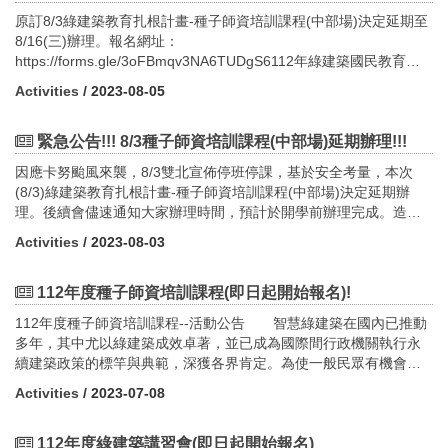
精神，方能將綠建築理念擴大推展至社會各階層，以利綠建築案例
大推動策略中之（4）公私協力全民參與推動淨零建築發展，分年分
原訂8/3綠建築教育扎根計畫-種子師資培訓課程(中部場)決定延期至
參訪導覽並積極宣導及推廣。二、預期效益本次培訓課程透過2場
階段辦理既有公有建築物能源效率診斷評估計畫，同時為了使業界
8/16(三)辦理。報名網址：
次，每場次為期3天的實體課程舉辦，可提升綠建築示範基地參訪及
及民眾了解建築節能減碳及能源效率提升之相關技術及設計手法，
https://forms.gle/3oFBmqv3NA6TUDgS6112年綠建築國民教育種
低碳觀光綠建築旅遊之導覽解說人員的綠建築基本認知、加強解說
規劃辦理「公有建築物能源效率診斷評估觀摩會」，安排實地參訪
子師資培訓課程日期/地點課程內容時間講師備註（南區）112年8月
品質，使民眾藉由參訪活動之過程，將綠建築設計概念與節能減碳
Activities
/ 2023-08-05
優良節能案例建置內容，讓與會者實際體驗及進一步了解近零建築
10日（星期四）高雄市政府鳳山行政中心大禮堂 （中區）延期至
理念深植心中，達到寓教於樂之目的。三、邀請對象：（一）「示
節能減碳之策略及技術應用，以落實實際案例導入規劃設計，達到
112年8月16日（星期三）台灣建築中心台中分部演講廳 （北區）
範基地」參訪：邀請現有示範基地解說講師、綠建築講師、各示範
強化近零建築節能減碳技術之應用及推廣宣導目的。 本活動希
112年8月23日（星期三）新北市政府511簡報室13：0013：20報
緊急公告!!! 8/3種子師資培訓課程(中部場)延期辦理!!!
基地之設計單位及各建築相關公(協)會所屬會員派人員參訓。（二）
望透過案例現場交流觀摩，實地體驗各項近零建築設計手法與技術
到13：2013：25開幕式：執行單位報告13：2513：45綠建築發展
「低碳觀光綠建築」旅遊：邀請現有低碳綠建築知性之旅導覽人
因應卡努颱風來襲，8/3雙北宣佈停班停課，基於安全考量，本次
應用，使目前正在參與或規劃中各類建築及實證場域單位相互觀摩
與淨零建築政策推廣內政部建築研究所薦派20min13：4515：15綠
員、社團法人臺灣生態旅遊協會、中華民國觀光領隊協會、中華民
(8/3)綠建築教育扎根計畫-種子師資培訓課程(中部場)決定延期辦
學習，縮短學習曲線，歡迎各級政府（機關）、各級學校單位人
建築九大指標概述及數位教材解說國立政治大學地政學系孫振義教
國觀光導遊協會、旅行業同業公會，且需具備帶團經驗及領有導遊
理。後續會儘速通知大家辦理時間，預計於開學前辦理完成。造成
員、相關業界先進及一般民眾踴躍報名參加!二、 預期效益 本次
授90min15：1515：25休 息15：2516：15既有國民中小學校園改
執照。四、 報名方法（一） 活動時間：(北部場)-10月18、19、20
不便，敬請見諒。
講習會預計透過3場次的舉辦，呈現政府公有建築政策能源效率診斷
善案例介紹國立臺北科技大學建築系邵文政教授50min16：1516：
Activities
/ 2023-08-03
日(星期三、四、五)舉辦活動 (南部場)-10月26、
成效與國際同步的成果，並能進一步宣導推廣國內建築物能源效率
25休 息16：2517：15優良綠建築校園案例介紹南區：高雄市紅毛
27、28日(星期四、五、六)舉辦活動（二） 報名時間：(北部場)-即
技術以及建築能效評估系統，以利淨零建築永續發展。三、邀請對
港國小中區：台中市大坑國小北區：新北市新市國小南區：劉木賢
日起至112年10月16日（星期一）止。 (南部場)-
112年度種子師資培訓課程(即日起開始報名)!
象：(一) 中央政府機關、各地直轄市、縣（市）政府暨所屬單位人
建築師 中區：黃文彬建築師 北區：石昭永建築師50min17：1517：
即日起至112年10月23日（星期一）止。（三）報名方式： 採線上
員。(二) 建築師、電機技師、土木技師、冷凍空調技師及相關公協
30綜合討論
112年度種子師資培訓課程--活動公告 智慧綠建築在國內已推動
報名：https://reurl.cc/gaD837（四）本次採實體上課辦理，限名40
會團體會員。(三) 產官學研相關單位、近零相關廠商之從業人員及
多年，其中尤以綠建築成效卓著，並已成為國際間行政機關執行永
額。（五）參訓證明發放認定：每場次為期3天的課程，以參加場次
一般民眾。(四) 各場次擬開放名額35名，額滿為止。四、 開課時間
續建築政策的標竿與典範，深獲各界肯定。為使一般民眾有機會親
為主。示範基地解說講師：只需參加基礎課程與參訪課程(2天)。低
及地點(主辦單位保有不可抗力時活動場地調整之權利，本活動因現
身體驗親近綠建築，以普及綠建築節能減碳的環保理念；惟不少學
碳綠建築導遊：需全程參加培訓課程(3天)。 五、 課程相關證明(一)
Activities
/ 2023-07-08
場人數控管，不接受現場報名)(一) 第一場次觀摩擬訂於112年11月
者專家建議，環境教育宣導應融入學校課程從小扎根，以深入影響
發給參訓證明書乙紙。(二) 內政部營建署建築師執業執照換證積
06日(星期一)國立成功大樓綠色魔法學校辦理。(二) 第二場次觀摩
形成生活習性，爰規劃製作綠建築數位課程及教材，並與教育部合
分。(三) 行政院公共工程委員會技師執業執照換證積分。六、 課程
擬訂於112年11月23日(星期四)第一商業銀行總行大樓辦理(報名滿
作以深入國小納入環境教育，以及透過網路雲端以達到有效普及應
112年度綠建築講習會(即日起開始報名)