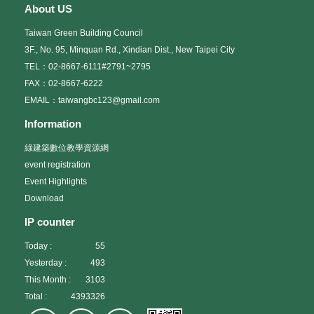
About US
Taiwan Green Building Council
3F., No. 95, Minquan Rd., Xindian Dist., New Taipei City
TEL：02-8667-6111#2791~2795
FAX：02-8667-6222
EMAIL：taiwangbc123@gmail.com
Information
綠建築數位教學資源網
event registration
Event Highlights
Download
IP counter
Today :
55
Yesterday :
493
This Month :
3103
Total :
4393326