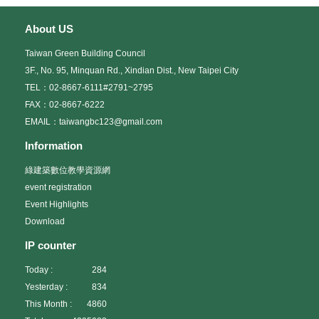
About US
Taiwan Green Building Council
3F., No. 95, Minquan Rd., Xindian Dist., New Taipei City
TEL：02-8667-6111#2791~2795
FAX：02-8667-6222
EMAIL：taiwangbc123@gmail.com
Information
綠建築數位教學資源網
event registration
Event Highlights
Download
IP counter
Today :
284
Yesterday :
834
This Month :
4860