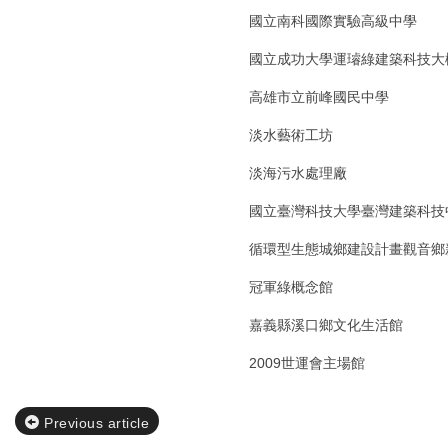
國立南科國際實驗高級中學
國立成功大學運璿綠建築科技大
高雄市立前峰國民中學
淡水藝術工坊
淡海污水處理廠
國立臺灣科技大學臺灣建築科技
循環型生態城鄉建設計畫觀音鄉
冠軍綠概念館
嘉義縣溪口鄉文化生活館
2009世運會主場館
Previous article