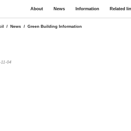
About
News
Information
Related li
il
News
Green Building Information
-11-04