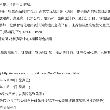
科技之全新生活體驗。
任＜智慧產品與空間設計產業交流研討會＞講師，提供最新的智慧設計
放建商、房產商、代銷公司、建築師、室內設計師、產品設計師、電機技
參加，提供智慧化建築資訊與商機的交流平台，使得相關產業智慧化產
星期四)下午13:00~18:20
究所 材料實驗中心4樓國際會議廳
關系所教師學生、建築師、室內設計師、產品設計師、建設公司代表、系統
名
http://www.cabc.org.tw/ClassWeb/ClassIndex.html
07月30日(星期五)
08月17日(星期二)
全程出席者，以實際簽到為準）
政院公共工程委員會技師執行換證積分或營建署建築師執照換證積分）
11 許文誌先生