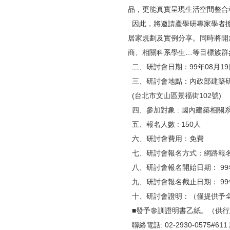
品，更能真實呈現生活空間整合
因此，將邀請產學研專家學者擔
居家規劃及實例分享。同時將開
商、相關科系學生…等目標族群
二、研討會日期：99年08月19日(
三、研討會地點：內政部建築研
(台北市文山區景福街102號)
四、參加對象 : 國內建築相
五、報名人數 : 150人
六、研討會費用：免費
七、研討會報名方式：網路報
八、研討會報名開始日期： 99年
九、研討會報名截止日期： 99年
十、研討會證明：（僅提供予
■發予參訓證明書乙紙。（供行
聯絡電話: 02-2930-0575#6