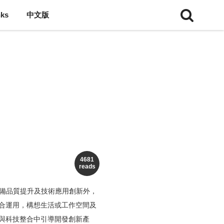
nks
中文版
4681
reads
及，除了使設備品質提升及技術應用創新外，
合運用，構想生活或工作空間及
與科技整合中引導開發創新產