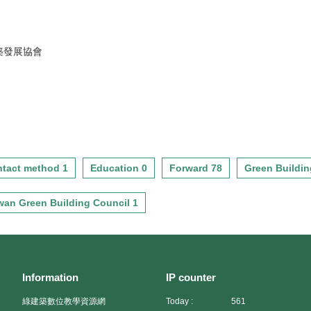
築發展協會
tact method 1
Education 0
Forward 78
Green Buildin
wan Green Building Council 1
Information
IP counter
綠建築數位教學資源網
Today :
561