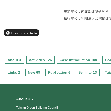
主辦單位：內政部建築研究所
執行單位：社團法人台灣綠建
Previous article
About 4
Activities 126
Case introduction 109
Con
Links 2
New 69
Publication 6
Seminar 13
Tai
About US
Taiwan Green Building Council