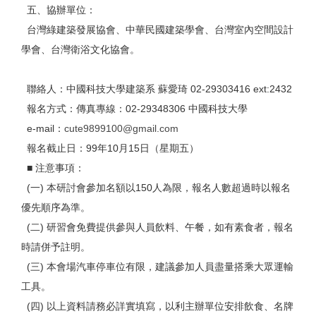
五、協辦單位：
台灣綠建築發展協會、中華民國建築學會、台灣室內空間設計
學會、台灣衛浴文化協會。
聯絡人：中國科技大學建築系 蘇愛琦 02-29303416 ext:2432
報名方式：傳真專線：02-29348306 中國科技大學
e-mail：
cute9899100@gmail.com
報名截止日：99年10月15日（星期五）
■ 注意事項：
(一) 本研討會參加名額以150人為限，報名人數超過時以報名
優先順序為準。
(二) 研習會免費提供參與人員飲料、午餐，如有素食者，報名
時請併予註明。
(三) 本會場汽車停車位有限，建議參加人員盡量搭乘大眾運輸
工具。
(四) 以上資料請務必詳實填寫，以利主辦單位安排飲食、名牌