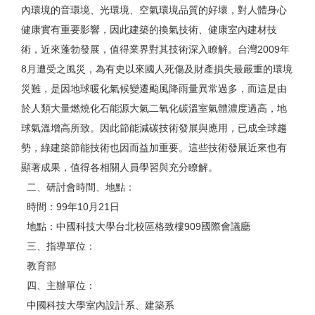
內環境的音環境、光環境、空氣環境品質的好壞，對人體身心
健康實有重要影響，因此建築的換氣技術、健康室內建材技
術，近來蓬勃發展，值得業界對其技術深入瞭解。台灣2009年
8月遭受之風災，為有史以來國人死傷及財產損失最嚴重的環境
災難，是因地球暖化氣候變遷颱風降雨量異常過多，而這是由
於人類大量燃燒化石能源大氣二氧化碳溫室氣體濃度過高，地
球氣溫增高所致。因此節能減碳技術發展與應用，已成全球趨
勢，綠建築節能技術也因而益加重要。這些技術發展近來也有
顯著成果，值得各相關人員學習與充分瞭解。
二、研討會時間、地點：
時間：99年10月21日
地點：中國科技大學台北校區格致樓909國際會議廳
三、指導單位：
教育部
四、主辦單位：
中國科技大學室內設計系、建築系