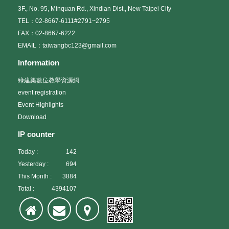
3F., No. 95, Minquan Rd., Xindian Dist., New Taipei City
TEL：02-8667-6111#2791~2795
FAX：02-8667-6222
EMAIL：taiwangbc123@gmail.com
Information
綠建築數位教學資源網
event registration
Event Highlights
Download
IP counter
Today :
142
Yesterday :
694
This Month :
3884
Total :
4394107