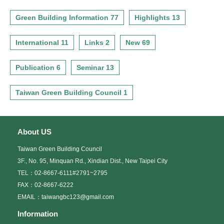
Green Building Information 77
Highlights 13
International 11
Links 2
New 69
Publication 6
Seminar 13
Taiwan Green Building Council 1
About US
Taiwan Green Building Council
3F., No. 95, Minquan Rd., Xindian Dist., New Taipei City
TEL：02-8667-6111#2791~2795
FAX：02-8667-6222
EMAIL：taiwangbc123@gmail.com
Information