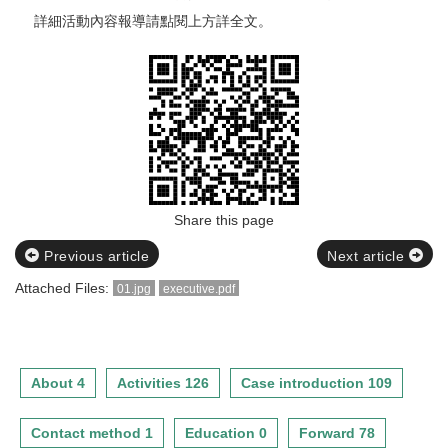
詳細活動內容報導請點閱上方詳全文。
Share this page
Previous article
Next article
Attached Files:
01.jpg
executive.pdf
About 4
Activities 126
Case introduction 109
Contact method 1
Education 0
Forward 78