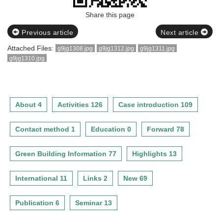
Share this page
Previous article
Next article
Attached Files:
g9jg1308.jpg
g9jg1312.jpg
g9jg1311.jpg
g9jg1310.jpg
About 4
Activities 126
Case introduction 109
Contact method 1
Education 0
Forward 78
Green Building Information 77
Highlights 13
International 11
Links 2
New 69
Publication 6
Seminar 13