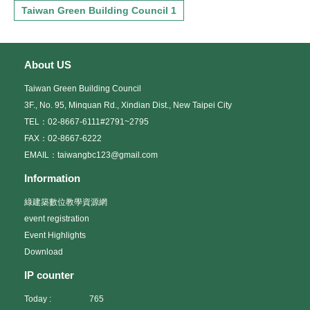
Taiwan Green Building Council 1
About US
Taiwan Green Building Council
3F., No. 95, Minquan Rd., Xindian Dist., New Taipei City
TEL：02-8667-6111#2791~2795
FAX：02-8667-6222
EMAIL：taiwangbc123@gmail.com
Information
綠建築數位教學資源網
event registration
Event Highlights
Download
IP counter
Today :
765