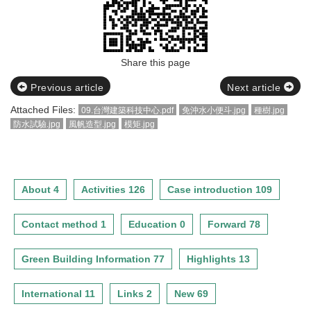
Share this page
Previous article
Next article
Attached Files:
09.台灣建築科技中心.pdf
免沖水小便斗.jpg
種樹.jpg
防水試驗.jpg
風帆造型.jpg
模矩.jpg
About 4
Activities 126
Case introduction 109
Contact method 1
Education 0
Forward 78
Green Building Information 77
Highlights 13
International 11
Links 2
New 69