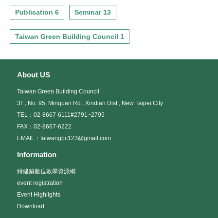
Publication 6
Seminar 13
Taiwan Green Building Council 1
About US
Taiwan Green Building Council
3F., No. 95, Minquan Rd., Xindian Dist., New Taipei City
TEL：02-8667-6111#2791~2795
FAX：02-8667-6222
EMAIL：taiwangbc123@gmail.com
Information
綠建築數位教學資源網
event registration
Event Highlights
Download