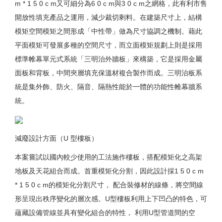
m * 1 5 0 c m又可細分為6 0 c m與3 0 c m之網格，此有利市售
開放性填充產品之運用，減少裁切剩料。在建築尺寸上，結構
模矩空間模矩之間形成「中性帶」做為尺寸協調之機制。藉此
平面模矩可發展多種的空間尺寸，而立面模矩規劃上則是採用
標準帷幕單元式系統「三明治外牆板」來構築，它是採用金屬
面板和背板，中間夾層填充保溫材複合製作而成。三明治板系
統是集外飾、防火、隔音、隔熱性能於一體的功能性帷幕牆系
統。
減廢設計方面（U 型樓板）
本案嘗試以國內較少使用的工法施作樓板，搭配模矩化之高架
地板及天花組合而成。首重模矩化分割，因此設計採1 5 0 c m
* 1 5 0 c m的模矩化分割尺寸， 配合裝修材的線條，將空間線
形呈現出秩序變化的層次感。U型樓板利用上下凹凸的特色，可
蘊藏設備管線並具有變化組合的特性， 利用U型管道間的空