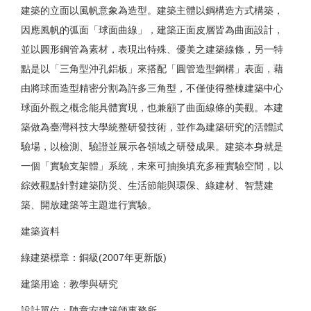
建築的立面以風帆意象為造型。建築主體以鋼構造方式構築，
因應風帆的弧面「球面曲線」，建築正面皮層皆為曲面設計，
並以圓形鋼管為素材，表現出特殊、優美之建築線條，另一特
點是以「三角型沖孔鋁板」來搭配「圓管造型鋼構」表面，藉
由將球面造型精密分割為許多三角型，不僅使得整棟建築中心
球面外觀之概念能具體實現，也兼顧了曲面線條的美觀。本建
築做為臺灣科技大學統整研發技術，並作為建築研究的活體試
驗場，以檢測、驗證並展示各領域之研發成果。建築本身就是
一個「實驗支架體」系統，未來可抽換填充多種實驗空間，以
綜效觀點針對建築防災、生活節能與環保、綠建材、智慧建
築、開放建築等主題進行實驗。
建築資料
綠建築標章：銅級(2007年更新版)
建築用途：教學與研究
設計單位：陳章安建築師事務所