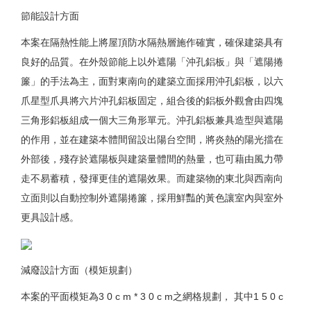
節能設計方面
本案在隔熱性能上將屋頂防水隔熱層施作確實，確保建築具有
良好的品質。在外殼節能上以外遮陽「沖孔鋁板」與「遮陽捲
簾」的手法為主，面對東南向的建築立面採用沖孔鋁板，以六
爪星型爪具將六片沖孔鋁板固定，組合後的鋁板外觀會由四塊
三角形鋁板組成一個大三角形單元。沖孔鋁板兼具造型與遮陽
的作用，並在建築本體間留設出陽台空間，將炎熱的陽光擋在
外部後，殘存於遮陽板與建築量體間的熱量，也可藉由風力帶
走不易蓄積，發揮更佳的遮陽效果。而建築物的東北與西南向
立面則以自動控制外遮陽捲簾，採用鮮豔的黃色讓室內與室外
更具設計感。
減廢設計方面（模矩規劃）
本案的平面模矩為3 0 c m * 3 0 c m之網格規劃， 其中1 5 0 c