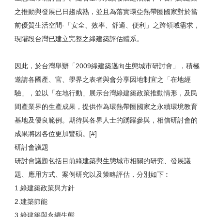
之推動與發展已日趨成熟，並且為落實環亞熱帶圈國家對於當
前優質生活空間-「安全、效率、舒適、便利」之跨領域需求，
現階段台灣已建立完整之綠建築評估體系。
因此，於台灣舉辦「2009綠建築邁向生態城市研討會」，積極
邀請各國產、官、學界之表者與會分享因地制宜之「在地經
驗」，並以「在地行動」展示台灣綠建築政策推動情形，及民
間產業界的生產成果，提供作為環熱帶圈國家之永續環境教育
基地及優良範例。期待與各界人士的踴躍參與，相信研討會的
成果將因各位更加豐碩。[#]
研討會議題
研討會議題包括目前綠建築與生態城市相關的研究、發展議
題、應用方式、案例研究以及策略評估，分別如下︰
1.綠建築政策與方針
2.建築節能
3.綠建築與永續生態