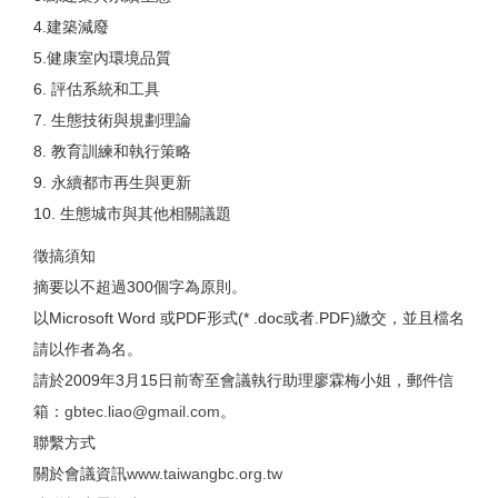
4.建築減廢
5.健康室內環境品質
6. 評估系統和工具
7. 生態技術與規劃理論
8. 教育訓練和執行策略
9. 永續都市再生與更新
10. 生態城市與其他相關議題
徵搞須知
摘要以不超過300個字為原則。
以Microsoft Word 或PDF形式(* .doc或者.PDF)繳交，並且檔名
請以作者為名。
請於2009年3月15日前寄至會議執行助理廖霖梅小姐，郵件信
箱：
gbtec.liao@gmail.com
。
聯繫方式
關於會議資訊
www.taiwangbc.org.tw