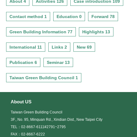
About 4
Activities 126
Case introduction 109
Contact method 1
Education 0
Forward 78
Green Building Information 77
Highlights 13
International 11
Links 2
New 69
Publication 6
Seminar 13
Taiwan Green Building Council 1
About US
Taiwan Green Building Council
3F., No. 95, Minquan Rd., Xindian Dist., New Taipei City
TEL：02-8667-6111#2791~2795
FAX：02-8667-6222