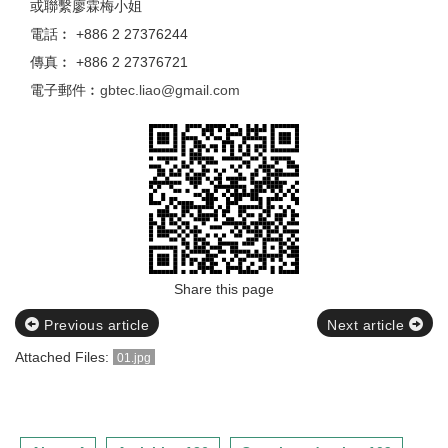
或聯繫廖霖梅小姐
電話︰ +886 2 27376244
傳真︰ +886 2 27376721
電子郵件︰
gbtec.liao@gmail.com
Share this page
Previous article
Next article
Attached Files:
01.jpg