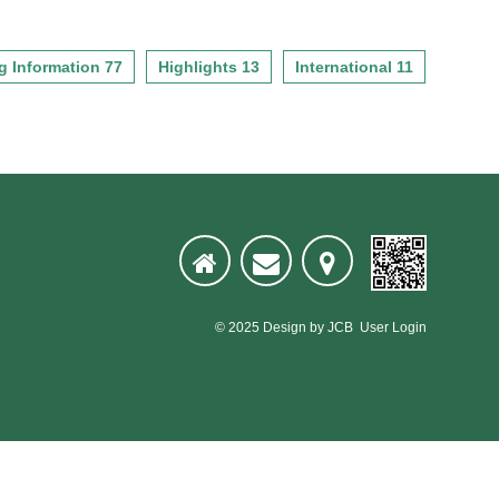
號 報名日期：5/9
建築與社區推動方案(105
painting.com.tw/awards.php?
起至6/9止 第2場
年-108年)，依據五大推動措施
groups=A抽獎網址
106/6/23（星期五）13：00，
第三項次內工作項目「培養跨
http://www.taiwangbc-
g Information 77
Highlights 13
International 11
於高鐵台南站2號出口集合 。
領域人才及建構產學研發展平
painting.com.tw/vote.php
地點：國立南科國際
台」執行，進一步強化綠建築
實驗高級中學 地
觀念並推廣擴展，以具體呈現
址：台南市新市區大順六路12
臺灣綠建築政策落實之成果。
巷6號 報名日期：
本活動於103年8月開始至
5/9起至6/16止 第3場
105年9月止共計完成98場次、
106/6/30（星期五）13：50，
2433人次參與本活動，創造出
於高雄國家體育場停車場大榕
不同主題的差異化及熱潮，本
樹下集合 。 地
計畫擬舉辦北、中、南三場
點：高雄國家體育場世運主場
「低碳觀光綠建築知性之旅推
館 地址：高雄市左
廣明會」，藉由本次活動將活
營區世運大道100號
動訊息轉知民眾，並透過座談
© 2025
Design
by
JCB
User Login
報名日期：5/9起至6/23
會的方式與旅遊業者討論未來
止 (二)、報名名額、方式及注
合作及執行的模式，期望更多
意事項： 一、報名名額：
的旅遊業者加入推廣的行列。
本參訪活動報名費用為免費，
二、預期效益 藉由本次推
各場次限定人數為20~30人。
廣說明會舉辦主題講座分享及
二、報名方式： 1.網
現階段綠建築旅遊執行的成
路報名：請至財團法人台灣建
果，另外邀請旅遊業者參與座
築中心網站