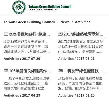
Taiwan Green Building Council
News
Activities
炎炎暑假悠遊行~綠建築旅遊系列強檔上映！
2017綠建築教育示範基地參訪活動7月份線上報名(6/22日起)
本活動帶您迎接夏季悠遊行，
2017綠建築教育示範基地參訪
邀您一同走進綠建築世界，認
活動7月份線上報名(6/22日起)
識綠建築之美，8月份推出基
(一)活動議程： 課程規劃以至
隆、台北及嘉義各1場；宜蘭2
綠建築教育示範基地實地參訪
Activities
/ 2017-07-20
Activities
/ 2017-06-23
場，讓您一探綠建築的魅力，
為主，執行單位將預先製作相
想參加的民眾動作要快，相關
關解說資料，於參訪前發送給
訊息詳見活動網頁，歡迎踴躍
106年度優良綠建築作品甄選開始報名!!!
參與學員，於參訪前進行15分
「科技部綠色能源技術創新與發展策略論壇」歡迎踴躍報名參加!
參加！。 活動官網：
鐘之書面解說，建立基礎概
為了落實建立永續居住環境
活動說明：因應綠能科技發展
http://www.taiwangbc-
念， 後續則進行1小時45分的
政策，及推動綠建築設計，藉
政策，本論壇內容整合再生能
tourism.com.tw/index.php －－
現場導覽活動。七月份場次時
由優良建築作品甄選活動之方
源、儲能、能源管理等科研成
－－－ －－－－－ －－－－
間表：第1場106/7/24（星期
式，以表揚獎勵優良綠建築設
果發表，並結合低碳生活與綠
－ －－－－－ －－－－－ －－
一）13：50，於成功大學綠色
Activities
/ 2017-04-29
Activities
/ 2017-02-25
計建築師及起造人，進而激發
色經濟價值探討，期許為社會
－－8月份場次時間表：第一
魔法學校門口集合地點：成大
全民對綠建築之重視。 本會
大眾所關心的永續能源議題，
場 106年8月11日（星期五)北
綠色魔法學校地址：台南市東
依據內政部建研所102年5月15
促進產官學研知識交流與創新