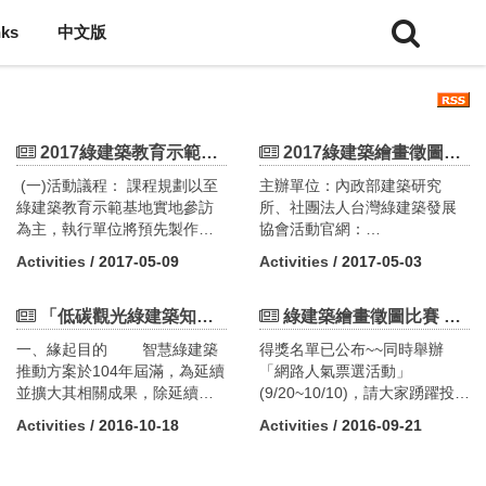
nks
中文版
2017綠建築教育示範基地參訪活動6月份線上報名(5/9日起)
2017綠建築繪畫徵圖比賽~~~開始報名
(一)活動議程： 課程規劃以至
主辦單位：內政部建築研究
綠建築教育示範基地實地參訪
所、社團法人台灣綠建築發展
為主，執行單位將預先製作相
協會活動官網：
關解說資料，於參訪前發送給
http://www.taiwangbc-
Activities
/ 2017-05-09
Activities
/ 2017-05-03
參與學員，於參訪前進行15分
painting.com.tw
鐘之書面解說，建立基礎概
念， 後續則進行1小時45分的
「低碳觀光綠建築知性之旅推廣說明會」即日起開始報名(南部主題講座更正)
綠建築繪畫徵圖比賽 得獎名單公布!!!
現場導覽活動。 六月份場
一、緣起目的 智慧綠建築
得獎名單已公布~~同時舉辦
次時間表： 第1場
推動方案於104年屆滿，為延續
「網路人氣票選活動」
106/6/16（星期五）13：20，
並擴大其相關成果，除延續發
(9/20~10/10)，請大家踴躍投票
於高鐵台中站1號出口集合
展智慧綠建築外，並考慮我國
參與活動!參加投票者將有機會
地點：台中市北屯區大
Activities
/ 2016-10-18
Activities
/ 2016-09-21
整體環境發展及遵循行政院當
參加抽獎，將抽出10名獲得精
坑國民小學 地址：
前智慧城市之重點政策，行政
美贈品!得獎名單
台中市北屯區東山路二段112
院核定「永續智慧城市-智慧綠
http://www.taiwangbc-