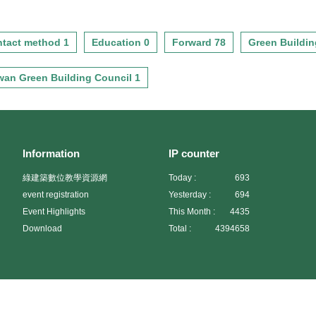
綠建築環境科技計畫(104-107
達電子文教基金會合作規劃培
年)」四大研究軸向之「綠建築
訓課程，教育部長年推動永續
法制教育與應用推廣」等工作
校園，於各縣市建立永續生態
tact method 1
Education 0
Forward 78
Green Buildin
項目執行，以進一步強化綠建
校園案例，可提供與生態旅遊
築觀念並推廣擴展，具體呈現
參觀點與達到社區環境教育應
臺灣綠建築政策落實之成果。
wan Green Building Council 1
用之目的；基金會長年來則致
一、預期效益本次培訓之導覽
力推行環境保護、科技創新與
解說人員可讓綠建築示範基地
教育推廣，以促進人類社會的
參訪、低碳觀光綠建築旅遊推
永續發展。本計畫擬舉辦北中
動更加精實，並能積極宣導、
南4場「綠建築種子師資培
推廣活動，達到提升知性旅遊
訓」，課程規劃上以綠建築數
Information
IP counter
品質，使民眾於活動中了解綠
位教材解說為主，配合既有校
建築節能減碳理念，達到寓教
綠建築數位教學資源網
Today :
693
園改善案例、綠建築校園案例
於樂之目的。二、 邀請
及觀摩，結合成一套系統以利
event registration
Yesterday :
694
對象：（一）「示範基地」參
參與之學校教育行政人員進行
Event Highlights
This Month :
4435
訪：邀請現有示範基地解說講
推廣。二、招生對象及資格本
師、綠建築講師、各示範基地
Download
Total :
4394658
計畫為達到培訓國中、小教師
之設計單位及所屬單位與各大
熟悉綠建築知識，以利進行推
專院校建築相關系所單位薦派
廣，將邀請全臺國民教育輔導
人員參訓。（二）「低碳觀光
lPbFJpJJ3）
團、環境教育輔導團、各縣市
綠建築」旅遊：邀請現有低碳
國民中小學等相關單位薦派人
綠建築旅遊導覽人員、社團法
員參訓，並以一校至多報名3人
人臺灣生態旅遊協會、中華民