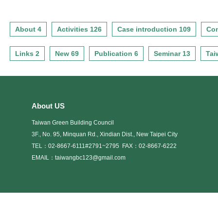
投文化探索一日遊【行程內
區小東路25號 力行校區報名日
日以台內建研字第1020850313
發展，融合各領域優勢能耐、
容】 尚餘10名額捷運北投站出
期：6/22起至7/18止第2場
號令修正發布「優良綠建築作
攜手共創綠色科技與綠能產業
發→北投市場→機車宅急便→
106/7/28（星期五）09：50，
品甄選獎勵作業要點」轉知；
的新契機。舉辦日期：106年3
About 4
Activities 126
Case introduction 109
Con
中午用餐→地熱谷→溫泉吉他
於行政院人事行政總處公務人
依據內政部106年04月27日台
月28日(週二)下午13:20~16:30
橋→北投溫泉博物館→綠建築-
力發展中心集合 。地點：公務
內建研字第1060850288號函訂
舉辦地點：國立成功大學光復
台北市立圖書館北投分館→賦
人力發展中心地址：台北市大
Links 2
New 69
Publication 6
Seminar 13
Tai
定之「優良綠建築作品甄選須
校區國際會議廳第二演講室
歸※集合時間地點：上午
安區新生南路三段30號報名日
知」辦理。一、參選資格與獎
（台南市大學路一號）主辦單
8:50 捷運北投站集合，09:00準
期：6/22起至7/21止第3場
勵對象： (一) 參選對象：
位：科技部工程科技推展中心
時出發活動費用：新台幣590
106/7/30（星期一）13：55，
依建築法第13條規定之開業建
協辦單位：科技部工程司能源
元 (費用包含:領團導覽費.在地
於台北市立圖書館地下1樓視聽
築師及公有建築物之設計人，
學門、工研院綠能與環境研究
美食.責任險等) －－－－－ －
室集合 。地點：台北市立圖書
均可參選。 (二) 參選建築
所、台灣綠色科技產業聯盟、
About US
－－－－ －－－－－ －－－－
館北投分館地址：台北市北投
物：應為106年6月15日前取得
台灣綠建築發展協會、國立成
－ －－－－－ －－－－第二
區光明路251號報名日期：6/22
Taiwan Green Building Council
使用執照，且獲得銅級以上綠
功大學能源科技與策略研究中
場 106年8月12-13日（星期六-
起至7/24止(二)、報名名額、方
建築標章者。 但依綠
心、國立政治大學綠色能源財
3F., No. 95, Minquan Rd., Xindian Dist., New Taipei City
日)嘉義溪口.鰲鼓濕地生態二日
式及注意事項：一、報名名
建築評估手冊舊建築改善類版
經研究中心、經濟部能源局、
TEL：02-8667-6111#2791~2795
FAX：02-8667-6222
遊【行程內容】 尚餘9名額Day
額：本參訪活動報名費用為免
本取得綠建築標章之建築物，
新北市中小企業榮譽指導員協
1臺北車站南一門出發→溪口鄉
費，各場次限定人數為20~30
EMAIL：taiwangbc123@gmail.com
不得參選。 (三) 獎勵對
進會指導單位：科技部工程技
文化生活館(綠建築)→社區(中
人。二、報名方式：1.網路報
象：經評選獲得優良綠建築獎
術研究發展司歡迎各位先進報
餐)→愛溪口秘密通道(跟著愛溪
名：請至財團法人台灣建築中
作品之建築師及起造人。
名參加（報名網址：
口走進奇幻旅程)→鰲鼓濕地→
心網站
(四) 評選獎項、獎勵對象及獎
https://goo.gl/forms/AxMhAIqV
前往觀海樓-賞景-海堤防汛道路
（http://www.tabc.org.tw/）右
勵內容如下表：評選獎項獎勵
報名時間：即日起至 106 年 3
→賞鳥-賞東石潟湖夕陽→餐廳
側【研討會報名】進行線上報
對象給獎內容優良綠建築獎經
月 26 日止，名額有限，請盡早
(晚餐)→ 宿嘉義朴子山海大飯
名作業網址：