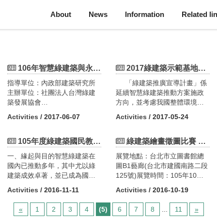
About
News
Information
Related li
106年智慧綠建築與永續智慧社區系列講習- 智慧綠建築與永續智慧社區講習會
2017綠建築示範基地暨低碳觀光綠建築知性之旅導覽解說人員培訓課程報名開始，敬請踴躍報名！-北部場(目前已額滿)
指導單位：內政部建築研究所
「綠建築推廣宣導計畫」係
主辦單位：社團法人台灣綠建
延續智慧綠建築推動方案施政
築發展協會
方向，並考慮我國整體環境發
協辦單位：財團法人台灣建築
展及遵循行政院當前智慧城市
Activities
/ 2017-06-07
Activities
/ 2017-05-24
中心
之重點政策，依行政院105年3
月15日院臺建字第1050010894
105年度綠建築國民教育種子師資培訓課程(12/2南部場已額滿)
號函核定修正之「永續智慧城
綠建築繪畫徵圖比賽 得獎作品展~~~歡迎踴躍參觀
市-智慧綠建築與社區推動方案
一、緣起與目的智慧綠建築在
展覽地點：台北市立圖書館總
(105年-108年)」分工表之
國內已推動多年，其中尤以綠
圖B1藝廊(台北市建國南路二段
「壹、永續智慧社區創新實
建築成效卓著，並已成為國際
125號)展覽時間：105年10月
證：三、培養跨領域人才及建
間行政機關執行永續建築政策
18日(二)~11月1日
構產學研發展平台（四）辦理
Activities
/ 2016-11-11
Activities
/ 2016-10-19
的標竿與典範，深獲各界肯
(二)http://www.taiwangbc-
智慧綠建築與社區推廣講習與
定。為提升國中、小老師對綠
painting.com.tw/ ...
宣導觀摩計畫」及「創新低碳
«
1
2
3
4
(5)
6
7
8
...
11
»
建築概念，本次與教育部、台
eUrl=bmV3c19saXN0LnBocA==