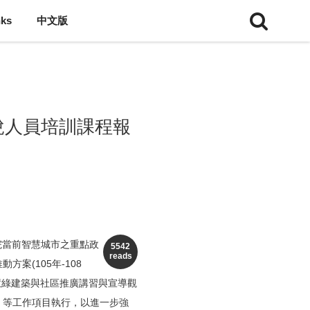
nks
中文版
說人員培訓課程報
當前智慧城市之重點政
5542
reads
方案(105年-108
慧綠建築與社區推廣講習與宣導觀
廣」等工作項目執行，以進一步強