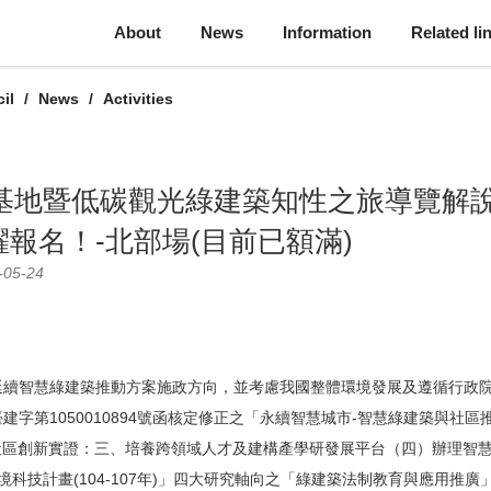
About
News
Information
Related li
il
News
Activities
範基地暨低碳觀光綠建築知性之旅導覽解
報名！-北部場(目前已額滿)
-05-24
續智慧綠建築推動方案施政方向，並考慮我國整體環境發展及遵循行政院
建字第1050010894號函核定修正之「永續智慧城市-智慧綠建築與社區推動
社區創新實證：三、培養跨領域人才及建構產學研發展平台（四）辦理智
科技計畫(104-107年)」四大研究軸向之「綠建築法制教育與應用推