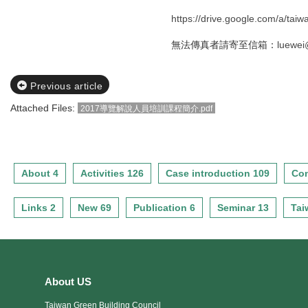
https://drive.google.com/a/tai
無法傳真者請寄至信箱：
luewei
Previous article
Attached Files:
2017導覽解說人員培訓課程簡介.pdf
About 4
Activities 126
Case introduction 109
Con
Links 2
New 69
Publication 6
Seminar 13
Tai
About US
Taiwan Green Building Council