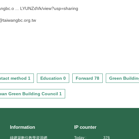
wangbc.o ... LYUNZdVk/view?usp=sharing
@taiwangbc.org.tw
tact method 1
Education 0
Forward 78
Green Buildin
wan Green Building Council 1
Information
IP counter
綠建築數位教學資源網
Today :
376