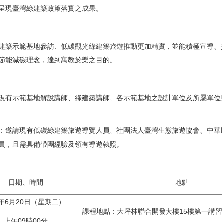
呈現臺灣綠建築政策落實之成果。
建築示範基地參訪、低碳觀光綠建築旅遊推動更加精實，並能積極宣導、
節能減碳理念，達到寓教於樂之目的。
現有示範基地解說講師、綠建築講師、各示範基地之設計單位及所屬單位
：邀請現有低碳綠建築旅遊導覽人員、社團法人臺灣生態旅遊協會、中華
員，且需具備帶團經驗及領有導遊執照。
日期、時間
地點
6年6月20日（星期二）
課程地點：大坪林聯合開發大樓15樓第一講
上午09時00分