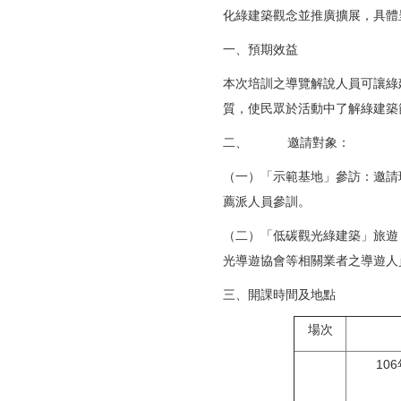
化綠建築觀念並推廣擴展，具體
一、預期效益
本次培訓之導覽解說人員可讓綠
質，使民眾於活動中了解綠建築
二、 邀請對象：
（一）「示範基地」參訪：邀請
薦派人員參訓。
（二）「低碳觀光綠建築」旅遊
光導遊協會等相關業者之導遊人
三、開課時間及地點
場次
10