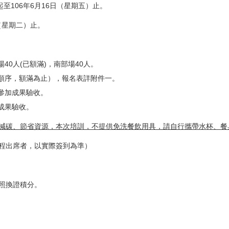
至106年6月16日（星期五）止。
（星期二）止。
40人(已額滿)，南部場40人。
順序，額滿為止），報名表詳附件一。
參加成果驗收。
成果驗收。
減碳、節省資源，本次培訓，不提供免洗餐飲用具，請
自行
攜帶水杯、餐
程出席者，以實際簽到為準）
執照換證積分。