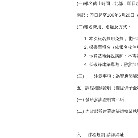
(一)報名截止時間：北部：即日起
南部：即日起至106年6月20日
(二)報名費用、名額及方式：
本次報名費用免費，北部場
採書面報名（依報名收件
示範基地解說講師：不需
低碳綠建築導遊：需參加
(三)
注意事項：為響應節能
五、課程相關證明（僅提供予全
(一) 發給參訓證明書乙紙。
(二) 內政部營建署建築師執業
六、 課程規劃-請詳網址：