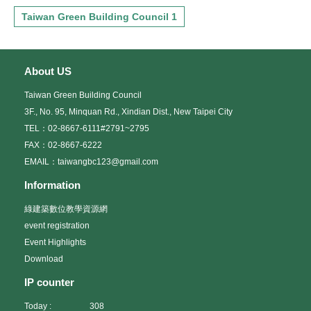
Taiwan Green Building Council 1
About US
Taiwan Green Building Council
3F., No. 95, Minquan Rd., Xindian Dist., New Taipei City
TEL：02-8667-6111#2791~2795
FAX：02-8667-6222
EMAIL：taiwangbc123@gmail.com
Information
綠建築數位教學資源網
event registration
Event Highlights
Download
IP counter
Today :
308