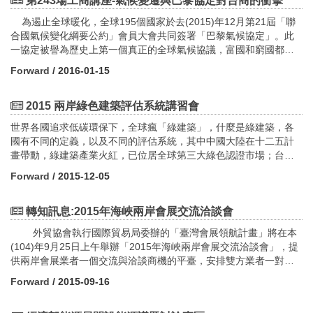
第243場工商講座-氣候變遷與巴黎協定對台商的衝擊
為遏止全球暖化，全球195個國家於去(2015)年12月第21屆「聯
合國氣候變化綱要公約」會員大會共同簽署「巴黎氣候協定」。此
一協定被譽為歷史上第一個真正的全球氣候協議，富國和窮國都承
諾致力抑制不斷增加的溫室氣體排放，並設定廣泛長期目標，代表
Forward
/ 2016-01-15
人類未來將逐漸揚棄石油、煤炭等化石燃料，走向低碳的經濟成長
模式。面對低碳經濟新時代，企業如何因應調整經營模式，並從中
尋找低碳商機，對企業未來發展至關重要。
2015 兩岸綠色建築評估系統講習會
本會為增進會員企業瞭解「巴黎氣候協定」內容與影響，以及因
世界各國追求低碳環保下，全球瘋「綠建築」，什麼是綠建築，各
應未來低碳經濟之機遇與挑戰，特於1/26下午2時在台北國際會議中
國有不同的定義，以及不同的評估系統，其中中國大陸在十二五計
心103室舉辦此次工商講座，邀請安侯永續發展顧問股份有限公司黃
畫帶動，綠建築產業火紅，已位居全球第三大綠色認證市場；台灣
正忠總經理以「氣候變遷與巴黎協定對台商的衝擊」為題發表演
自1995年起積極推廣綠建築，累積豐富經驗，奠定兩岸綠建築產業
講，歡迎會員企業踴躍報名。活動報名網址：
Forward
/ 2015-12-05
合作交流的基礎。
http://www.cnaic.org/style/frame/temp ... tory_ID=1237&id=15002
為促進兩岸綠色建築評價標準領域的深度交流與合作，中國城市住
轉知訊息:2015年海峽兩岸會展交流洽談會
宅研究中心（台北）將於12月在高雄及台北舉辦「2015兩岸綠色建
外貿協會執行國際貿易局委辦的「臺灣會展領航計畫」將在本
築評估系統講習會」，包括研討兩岸綠色建築評價系統的基礎、專
(104)年9月25日上午舉辦「2015年海峽兩岸會展交流洽談會」，提
業課程，以及召開兩岸綠色建築評價標準對比研究兩岸專家論壇。
供兩岸會展業者一個交流與洽談商機的平臺，安排雙方業者一對一
洽談，歡迎踴躍報名參加！
由於本活動獲得兩岸綠色建築最高指導管理單位的支持，論壇中兩
Forward
/ 2015-09-16
岸專家的討論交流結果，將對兩岸綠色建築產業的發展與合作具有
日期：104年9月25日（星期五）9:30-12:30
深遠影響，是2015年歲末之際，您不可錯過的重量級論壇活動，歡