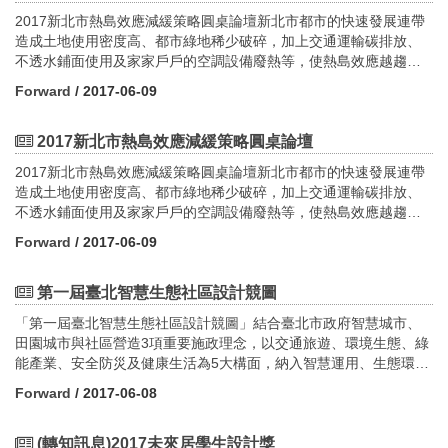
智慧運用、生態環境及人文藝術的設計元素，徵求各界就精選出之
2017新北市熱島效應減緩策略圓桌論壇新北市都市的快速發展連帶
產業園區、商業中心、住宅社區等3類共20處競圖範圍，擇定規劃設
造成土地使用密度高、都市綠地稀少破碎，加上交通運輸碳排放、
計基地提出解決當地問題、提升生活品質的可行設計方案。2. 徵件
不透水鋪面使用及家家戶戶的空調設備廢熱等，使熱島效應越趨嚴
期間：106/6/7至106/8/163. 報名網址：歡迎至競圖網站
重。為推廣都市熱島退燒策略及促進居住環境節能減碳政策，新北
(sectaipei.ippi.org.tw)線上免費報名。4. 獎勵資訊：總獎金超過10
Forward
/ 2017-06-09
市政府城鄉發展局於106年6月29日（四）舉辦「2017新北市熱島效
萬元+多項參展機會！5. 設計競圖系列活動(1)2017年6月7日至8月
應減緩策略圓桌論壇」，透過本次論壇匯報新北市熱島調查研究成
16日－設計競圖徵件。(2)2017年7月1日起，地政局與文化局將舉辦
果，並邀請國內外專家學者與會，從都市氣候圖、都市風廊、都市
2017新北市熱島效應減緩策略圓桌論壇
共10餘場在地⼯作坊，透過和在地居⺠、⾥⻑、社區發展協會或組
設計三個面向探討都市熱島改善策略，冀能強化都市環境規劃專業
織、業者及學術團體等之意⾒交流與互動討論，提出在地需求與特
2017新北市熱島效應減緩策略圓桌論壇新北市都市的快速發展連帶
者、公部門政策執行者及民間各單位團體對於都市熱島退燒觀念，
⾊，並凝聚共識。(3)2017年8月18日－設計競圖初選。(4)2017年8
造成土地使用密度高、都市綠地稀少破碎，加上交通運輸碳排放、
進而提升新北市都市生活環境品質，實現都市永續發展之目標。此
月25日－設計競圖決選。(5)2017年9月14~15日－設計競圖頒獎典
不透水鋪面使用及家家戶戶的空調設備廢熱等，使熱島效應越趨嚴
外透過相關議題之研討，共同回饋至新北市熱島議題，達到概念宣
禮暨設計成果展。(6)2017年9月~2018年3月－從競圖成果展到明年
重。為推廣都市熱島退燒策略及促進居住環境節能減碳政策，新北
導與經驗交流的雙重效益。 【論壇資訊】時間：106/6/29 09:00-
Forward
/ 2017-06-09
的智慧城市展等多項展出機會。⼀系列的活動資訊，會陸續在競圖
市政府城鄉發展局於106年6月29日（四）舉辦「2017新北市熱島效
17:00（08:30開始報到）地點：天主教輔仁大學百鍊廳（新北市新
網站及「智慧⽣態社區」臉書粉絲專⾴公告，歡迎隨時關注最新消
應減緩策略圓桌論壇」，透過本次論壇匯報新北市熱島調查研究成
莊區中正路510號）報名時間：6月8日起至6月23日前受理報名（報
息。 競圖網站：http://sectaipei.ippi.org.tw說明會簡報下載：
果，並邀請國內外專家學者與會，從都市氣候圖、都市風廊、都市
第一屆臺北智慧生態社區設計競圖
名人數120人，額滿為止） 【論壇主題】主題一 / 都市氣候圖的發展
https://goo.gl/fmfNka競圖辦法下載：https://tinyurl.com/y93dqnsp
設計三個面向探討都市熱島改善策略，冀能強化都市環境規劃專業
及對永續城市規劃的應用主題二 / 都市風廊規劃及推動主題三 / 運用
「第一屆臺北智慧生態社區設計競圖」結合臺北市政府智慧城市、
更多最新消息，請至：智慧生態社區
者、公部門政策執行者及民間各單位團體對於都市熱島退燒觀念，
都市設計改善都市熱島環境 【報名資訊】報名網站：
田園城市與社區營造3項重要施政理念，以交通旅遊、環境生態、綠
facebook│https://goo.gl/3Ut04a二、在地工作坊 延續去(105)年辦
進而提升新北市都市生活環境品質，實現都市永續發展之目標。此
https://goo.gl/iSRJXQ活動詳細流程下載：https://goo.gl/jnC0kG 指
能產業、安全防災及健康生活為5大構面，納入智慧運用、生態環境
理5場臺北智慧生態社區在地地作坊之經驗與成果，106年7月起地政
外透過相關議題之研討，共同回饋至新北市熱島議題，達到概念宣
導單位︱新北市政府主辦單位︱新北市政府城鄉發展局指導單位︱
及人文藝術的設計元素，徵求各界分別就競圖類型(分別為產業園
局與文化局將擴大舉辦10餘場在地工作坊，透過智慧生態社區理念
導與經驗交流的雙重效益。 【論壇資訊】時間：106/6/29 09:00-
Forward
/ 2017-06-08
禾拓規劃設計顧問有限公司
區、商業中心及住宅社區)與範圍(臺北市20處整體開發區)提出解決
及地區環境的介紹，引導參與者提出在地議題，經由彼此意見交流
17:00（08:30開始報到）地點：天主教輔仁大學百鍊廳（新北市新
在地問題的規劃設計方案。期望能達成與公民共同營造創新、節
與互動討論，形成具共識的在地需求與特色，並為社區培力建立基
莊區中正路510號）報名時間：6月8日起至6月23日前受理報名（報
能、低碳、環保、永續、高齡友善與人性化的智慧生態示範社區，
(轉知訊息)2017未來居學生設計獎