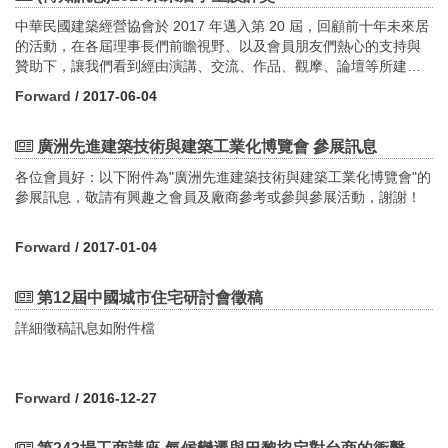
礎。 辦理時間與地點地政局將在區民活動中心或公民會館等場地舉
名人數120人，額滿為止） 【論壇主題】主題一 / 都市氣候圖的發展
邁向宜居永續城市。 徵件期間：106年6月7日至106年8月16日‧ 設
辦8場在地工作坊，時間如下：1. 7月 1日(六)松山場：松山一期(民
及對永續城市規劃的應用主題二 / 都市風廊規劃及推動主題三 / 運用
中華民國建築經營協會於 2017 年邁入第 20 屆，回顧前十年未來居
計競圖報名網址: http://sectaipei.ippi.org.tw/
生社區)與松山五期(塔悠路東側)重劃區2. 7月8日(六)南港場：南港
都市設計改善都市熱島環境 【報名資訊】報名網站：
的活動，在各屆理事長們前瞻視野、以及會員朋友們熱心的支持與
二期(中研院東北側)重劃區3. 7月9日(日)信義場：松山二期(信義計
https://goo.gl/iSRJXQ活動詳細流程下載：https://goo.gl/jnC0kG 指
贊助下，讓我們看到經由演講、交流、作品、觀摩、論壇等所建構
畫區)重劃區4. 7月15日(六)北投場：北投三期(文化國小)與北投七
導單位︱新北市政府主辦單位︱新北市政府城鄉發展局指導單位︱
出的學習前沿；接著我們更期盼未來居的種子能散播到更多人的心
Forward
/ 2017-06-04
期(國防大學東南側)重劃區5. 7月16日(日)大安場：大安一期(六張
禾拓規劃設計顧問有限公司
靈福田，於是去年我們調整了企劃方向、重新編排對未來居的議題
犁)重劃區6. 7月22日(六)內湖場：內湖三期(南湖高中)、內湖四期
認識。在規則上，以哲學思考、標竿建立、實踐行為作為範疇；相
(麗湖國小)與內湖五期(潭美國小)重劃區7. 7月29日(六)文山場：木
應在行動上區分以概念、設計、執行互為經緯交織，勾勒出一個可
廣洲先進建築技術與建築工業化博覽會 參展訊息
柵二期(政大附中)與木柵三期(力行國小)重劃區8. 8月5日(六)中山
以實現的遠景期待，建立可以檢驗過去、認清現在、擘畫未來的知
各位會員好：以下附件為"廣洲先進建築技術與建築工業化博覽會"的
場：中山二期(中山國中)、中山三期(中山區行政中心)與中山八期(松
識反饋。居是建築，那未來在哪裡？所以今年，我們計畫徵集來自
參展訊息，敬請有興趣之會員及廠商參考或參與參展活動，謝謝！
山機場西北側)重劃區 另外文化局亦將舉辦多場文化智慧生態社區在
國內設計相關科系一同參與，內容以「建築及室內空間」為應用領
地工作坊，分別為士林二期(士林廢河道)重劃區、內湖六期(內湖科
域，探討居住者與外界生態互動，思考如何在對應環境變化、全齡
技園區)與中山七期(大直明水)重劃區、南港一期(南港軟體園區)重劃
化、智慧化的當代趨勢下，共同發掘讓未來的「居」更美好的可能
Forward
/ 2017-01-04
區。
提案，同時鼓勵莘莘學子的創作表現，並提供企業發掘新秀的機
會。活動網站 http://www.aaotr.org.tw/主辦單位：社團法人中華民國
第12屆中國城市住宅研討會徵稿
建築營建協會
詳細徵稿訊息如附件檔
Forward
/ 2016-12-27