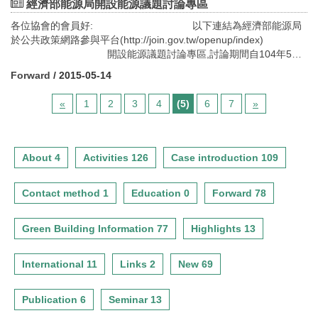
地點：台北國際會議中心4樓貴賓廳
經濟部能源局開設能源議題討論專區
迎建築、規劃、營造、室內裝修、環境設計等各界同業人員踴躍報
主辦單位：經濟部國際貿易局
名參加。
各位協會的會員好: 以下連結為經濟部能源局
執行單位：中華民國對外貿易發展協會 議程： 時 間 議 程
於公共政策網路參與平台(http://join.gov.tw/openup/index)
09:30-09:50 報到入場 09:50-10:00 開幕 10:00-12:00 一對一洽談
開設能源議題討論專區,討論期間自104年5月8
會 12:00-12:30 交流茶會 報名日期：9月7日至9月18日 活動網
日至8月6日止,敬請有興趣之會員上網 參與討
址：http://excomeeting.meettaiwan.com/zh-TW/Homepage 說
Forward
/ 2015-05-14
論,謝謝!
明：
1.本活動邀請中國大陸新興會展先進如：雲南會展代表團、浙江會展
«
1
2
3
4
(5)
6
7
»
代表團、上海市會展行業協會、瀋陽展覽業協會、四川貿促會、武
漢新城國際博覽中心經營管理有限公司、上海雄大會務服務有限公
司及大連本柱工美國際展覽有限公司等單位來臺參加，共計13家業
About 4
Activities 126
Case introduction 109
者報名。 2.本活動旨為提供雙方初步交流平台，每場次洽談時間約
15分鐘，如時間不足，雙方業者可另外自行安排會談。 報名方式：
本活動於臺灣會展領航計畫網站(www.meettaiwan.com)公布大陸業
Contact method 1
Education 0
Forward 78
者名單與洽談旨趣，接受臺灣業者在網站預約「一對一洽談」時
間。
Green Building Information 77
Highlights 13
聯絡人：
戴佳穎小姐（Tel:02-27255200轉2357）
International 11
Links 2
New 69
劉書佐先生 (Tel:02-27255200轉2355）
Publication 6
Seminar 13