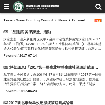
Taiwan Green Building Council
News
Forward
「品建築 美學講堂」活動
講堂主題：注入新創再現風華 / 台南市定古蹟林百貨講堂日期:2017
年8月11日(五) 14:30~ 16:30主講人：徐裕健/建築師 ╳ 林韋旭/起
造人代表(台南市政府文化局)建築師簡介：徐裕健建築師，台灣大學
土木研究所博士，長期從事古蹟修復及歷史建築之研究，從業至今
Forward
/ 2017-07-14
獲獎無數，其中「林百貨」修復工程獲得2015國家卓越建設獎：文
化資產修復保存類 卓越獎之殊榮。代表作品：市定古蹟「林百
貨」、國定古蹟「台北賓館」、二級古蹟「台北公會堂（中山
(轉知訊息)「2017第一屆臺北智慧生態社區設計競圖」開始徵件!!!!
堂）」等。作品簡介：【林百貨】創立於1932年，為當時台南第一
為了擴大全民參與，自106年6月7日至8月16日舉辦「2017第一屆臺
高樓，也是全台第一間擁有電梯的百貨，在日治時期代表著台南繁
北智慧生態社區設計競圖」，期望各界提出解決在地議題、提升生
榮的象徵，但隨著創辦人的逝世，以及受到二戰的波及，結束了林
活品質的可行設計方案，納入後續施政方向。此外，秉持「開放政
百貨短暫卻輝煌的時光。2014年經修復後，再度開幕，建築師除保
府、全民參與」的施政理念，今年度也舉辦了8場在地工作坊，邀請
留歷史痕跡，並且賦予文創新意，深獲民眾好評，使睽違了80多年
Forward
/ 2017-06-23
大家一起找出在地議題、凝聚共識，共同推動「舊區再生」。一、
的林百貨再現當年風華。 線上報名網址：
「2017第一屆臺北智慧生態社區競圖」1. 競圖主題及範圍：以交通
https://goo.gl/D4SVQ2Facebook活動頁面連結：
旅遊、環境生態、綠能產業、安全防災及健康生活為5大構面，納入
2017新北市熱島效應減緩策略圓桌論壇
https://goo.gl/R7Fjju