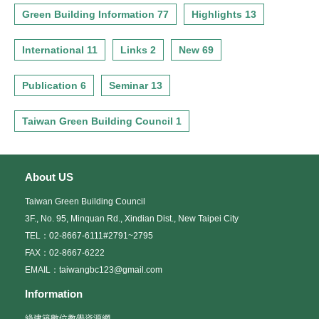
Green Building Information 77
Highlights 13
International 11
Links 2
New 69
Publication 6
Seminar 13
Taiwan Green Building Council 1
About US
Taiwan Green Building Council
3F., No. 95, Minquan Rd., Xindian Dist., New Taipei City
TEL：02-8667-6111#2791~2795
FAX：02-8667-6222
EMAIL：taiwangbc123@gmail.com
Information
綠建築數位教學資源網