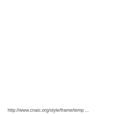
議，富國和窮國都承諾致力抑制不斷增加的溫室
氣體排放，並設定廣泛長期目標，代表人類未來
將逐漸揚棄石油、煤炭等化石燃料，走向低碳的
經濟成長模式。面對低碳經濟新時代，企業如何
因應調整經營模式，並從中尋找低碳商機，對企
業未來發展至關重要。
本會為增進會員企業瞭解「巴黎氣候協定」內
容與影響，以及因應未來低碳經濟之機遇與挑
戰，特於1/26下午2時在台北國際會議中心103室
舉辦此次工商講座，邀請安侯永續發展顧問股份
有限公司黃正忠總經理以「氣候變遷與巴黎協定
對台商的衝擊」為題發表演講，歡迎會員企業踴
躍報名。
活動報名網址：
http://www.cnaic.org/style/frame/temp ...