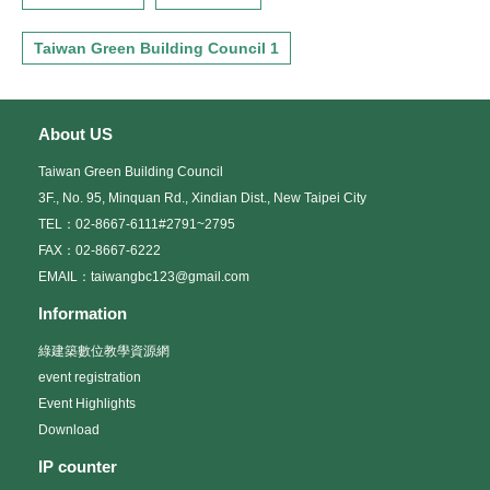
Taiwan Green Building Council 1
About US
Taiwan Green Building Council
3F., No. 95, Minquan Rd., Xindian Dist., New Taipei City
TEL：02-8667-6111#2791~2795
FAX：02-8667-6222
EMAIL：taiwangbc123@gmail.com
Information
綠建築數位教學資源網
event registration
Event Highlights
Download
IP counter