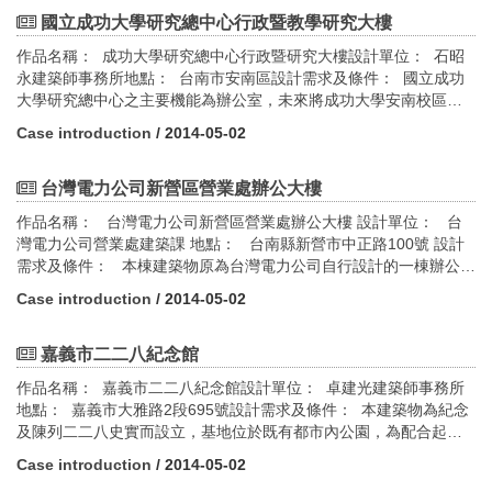
5401.6 ㎡ 建蔽率：23.31% 容積率：59.91% 設計期間：
2008年12月~2009年07月 施工時間：2010年01月~2011年05月
國立成功大學研究總中心行政暨教學研究大樓
作品名稱： 成功大學研究總中心行政暨研究大樓設計單位： 石昭
永建築師事務所地點： 台南市安南區設計需求及條件： 國立成功
大學研究總中心之主要機能為辦公室，未來將成功大學安南校區之
樞紐暨陸續成立之研究機構與實驗場所的行政會議中心。 基地原為
Case introduction
/ 2014-05-02
台鹽公司曬鹽場，是南台灣最炎熱與降雨量最少的區域，本建物必
須以優良的建築手法才能克服基地物理環境帶來的挑戰，以確保建
築節約能源需求與維護室內舒適性。 為維持基地週邊豐富的生態，
台灣電力公司新營區營業處辦公大樓
乃將原設計基地上之鹽水渠道與生態水池予以保留，而將設計基地
作品名稱： 台灣電力公司新營區營業處辦公大樓 設計單位： 台
調整至目前的位置，使紅樹林與其他本地原生植栽能生長良好。目
灣電力公司營業處建築課 地點： 台南縣新營市中正路100號 設計
前，該地區已成為當地水鳥之棲息地。 本建築物之規劃設計簡潔有
需求及條件： 本棟建築物原為台灣電力公司自行設計的一棟辦公建
力，對南部炎熱氣候的對策，是以節能物理環境手法切入，充份利
築物，為因應民眾洽公服務需求，將主要入口門面朝向西側道路，
用環境特質，發展出特有的造型特色。本建築物以通風中庭空間、
Case introduction
/ 2014-05-02
長達五十公尺的建築立面必然引入多餘入射日照量，成為極耗能的
深遮陽、自然換氣廁所與地下室停車空間為主要節約能源特色。綠
建築物。 身負節能重責的台灣電力公司為企求節能原因應對策，乃
建築設計指標評估： 1.綠化量指標 2.基地保水指標 3.日常節能指
於1991年至1992年間以六個半月的時間委託內政部建築研究所籌備
嘉義市二二八紀念館
標 4.廢棄物減量指標 5.水資源指標
處，籌組專案研究小組進行系統化的節約能源規劃設計工作，提出
作品名稱： 嘉義市二二八紀念館設計單位： 卓建光建築師事務所
節約能源建築計畫的研究建議，並於1996年興建完成。 綠建築設計
地點： 嘉義市大雅路2段695號設計需求及條件： 本建築物為紀念
指標評估： 1.綠化量指標 2.日常節能指標 3.廢棄物減量指標 4.
及陳列二二八史實而設立，基地位於既有都市內公園，為配合起伏
水資源指標
之地勢，乃採用覆土式建築，力求基地內廢棄土方挖填平衡，以善
Case introduction
/ 2014-05-02
用陽光、空氣、水、土壤綠地等環境資源為主要設計目標，以期望