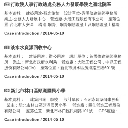
實際建蔽率：47.5％
行政院人事行政總處公務人力發展學院之臺北院區
樓層數：地下3層，地上9層鋼筋混凝土構造
基本資料: 建築用途-觀光旅館 設計單位-吳明修建築師事務所
建築類型：廠辦類建築
業主-公務人力發展中心 營造廠-大陸工程股份有限公司 座落位
通過指標：鑽石級，舊建築物改善類（RN）（2012年版），空調
置-台北市大安區 構造-鋼骨、鋼骨鋼筋混凝土及鋼筋混凝土構造
技術、照明技術、其他建築設施相關減碳技術
樓層數-地上14層，地下3層 基地面積-13,015㎡ 建築面積-3,579
Case introduction
/ 2014-05-10
㎡ 建蔽率-27.5% 容積率-335% 設計期間-1995年~1996年10
月 施工時間-1997年4月~2000年10月
淡水水資源回收中心
基本資料： 建築用途：辦公用途 設計單位：黃孟偉建築師事務
所 業主：新北市政府水利局 營造廠：大陸工程公司，中鼎工程
股份有限公司(JV) 座落位置：新北市淡水區濱海路三段601號
GPS座標：25.19396,121.41942 構造：鋼筋混凝土 樓層數：地
Case introduction
/ 2014-05-10
上三層 基地面積：11419.76㎡ 建築面積：1028.43㎡ 建蔽
率：9% 容積率：22.8% 設計期間：2005年04月~2006年04月
施工時間：2006年04月~2007年10月
新北市林口區頭湖國民小學
基本資料： 建築用途：學校 設計單位：石昭永建築師事務所
業主：新北市林口區頭湖國民小學 營造廠：巨佳營造工程股份
有限公司 座落位置：新北市林口區民權路101號 GPS座標：
+25°4’57.05”,+121°22’22.79” 構造：鋼筋混凝土構造 樓層
Case introduction
/ 2014-05-10
數：地上三層、地下一層 基地面積：23168.6 ㎡ 建築面積：