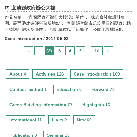
本建築物的空間特色，帶給基地周遭地區正面的環境助益，減輕微
環境影響衝擊，減少對環境的負面影響。也希望來到本公園休憩、
宜蘭縣政府辦公大樓
緬懷者，均能有感於台灣本土環境之環境特色。綠建築設計指標評
作品名稱： 宜蘭縣政府辦公大樓設計單位： 株式會社象設計集
估： 1.綠化量指標 2.基地保水指標 3.日常節能指標 4.CO2減量指
團、高而潘建築師事務所地點： 宜蘭縣宜蘭市凱旋里三鄰縣政北路
標 5.廢棄物減量指標 6.水資源指標 7.污水垃圾改善指標
一號設計需求及條件： 設計單位以「親民化、公園化與地域化」作
為設計公共建築之設計目標，認為民眾可在任何時間自由使用的場
Case introduction
/ 2014-05-02
所才是真正親民化的空間。本建築物及採無明顯邊界之公園綠地方
式]，將空間完全開放、面向民眾，改變傳統官衙壁壘明顯之空間態
«
1
(2)
3
4
5
...
10
»
度，提出民眾才是民主時代公共空間使用主人之觀念，達到親民化
之目的。綠建築設計指標評估： 1.綠化量指標 2.基地保水指標 3.
日常節能指標 4.廢棄物減量指標
About 4
Activities 126
Case introduction 109
Contact method 1
Education 0
Forward 78
Green Building Information 77
Highlights 13
International 11
Links 2
New 69
Publication 6
Seminar 13