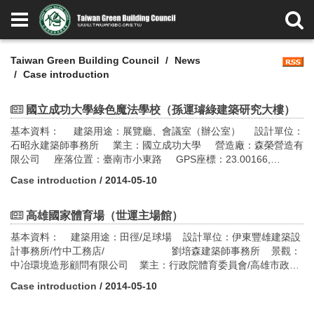
Taiwan Green Building Council
News
Case introduction
國立成功大學綠色魔法學校（孫運璿綠建築研究大樓）
基本資料： 建築用途：展覽廳、會議室（辦公室） 設計單位：
石昭永建築師事務所 業主：國立成功大學 營造廠：森榮營造有
限公司 座落位置：臺南市小東路 GPS座標：23.00166,
120.21621 構造：鋼筋混凝土 樓層數：地上三層、地下一層
Case introduction
/ 2014-05-10
基地面積：80,283㎡ 建築面積：1,397.88 ㎡ 建蔽率：27.11%
容積率：110.38% 設計期間：2008年04月~2009年04月 施
工時間：2009年05月~2010年12月
高雄國家體育場（世運主場館）
基本資料： 建築用途：田徑/足球場 設計單位：伊東豐雄建築設
計事務所/竹中工務店/ 劉培森建築師事務所 景觀：
中冶環境造形顧問有限公司 業主：行政院體育委員會/高雄市政府
(承辦) 營造廠：互助營造股份有限公司(統包代表) 座落位置：高
Case introduction
/ 2014-05-10
雄市左營區世運大道100號 GPS座標：22.70241, 120.29463 構
造：鋼構與鋼筋混凝土造 樓層數：地上三層、地下二層 基地面