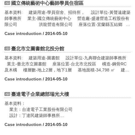
積：189012 ㎡ 建築面積：25553.46 ㎡ 建蔽率：13.52% 容
國立傳統藝術中心藝師學員住宿區
積率：53.97% 設計期間：2006年01月~2007年03月 施工時
基本資料: 建築用途-學員宿舍、招待所， 設計單位-黃聲遠建築
間：2006年09月~2009年01月
師事務所 業主-國立傳統藝術中心 營造廠-盛連營造工程股份有
限公司 洪龍營造有限公司 座落位置-宜蘭縣五結鄉
構造-鋼筋混凝土 樓層數-五幢16棟地上1~3層 基地面
Case introduction
/ 2014-05-10
積-239,402 ㎡ 建築面積-4,286 ㎡ 建蔽率-11.45% 容積
率-19.94% 設計期間-1999年7月~2001年5月 完工時間-2003
年9月
臺北市立圖書館北投分館
基本資料: 建築用途-圖書館 設計單位-九典聯合建築師事務所
業主-臺北市立圖書館 座落位置-台北市北投區 構造-鋼骨RC
及木構 樓層數-地上2層，地下1層 基地面積-34,798 ㎡ 建築
面積-802.87 ㎡ 建蔽率-2.3%
Case introduction
/ 2014-05-10
臺達電子企業總部瑞光大樓
基本資料：
業主：台達電子工業股份有限公司
設計：丁達民建築師事務所
基地面積：5087.91平方公尺
Case introduction
/ 2014-05-10
建築面積：2414.51平方公尺
總樓地板面積：28989.48平方公尺