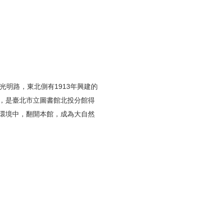
明路，東北側有1913年興建的
，是臺北市立圖書館北投分館得
環境中，翻開本館，成為大自然