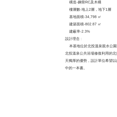
構造-鋼骨RC及木構
樓層數-地上2層，地下1層
基地面積-34,798 ㎡
建築面積-802.87 ㎡
建蔽率-2.3%
設計理念 :
本基地位於北投溫泉親水公園內
北投溫泉公共浴場修復利用的北
天獨厚的優勢，設計單位希望以
中的一本書。