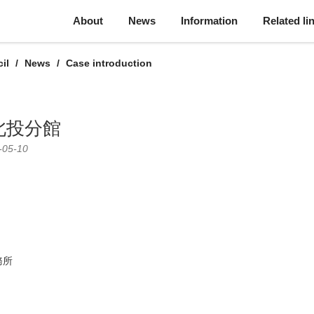
About
News
Information
Related li
il
News
Case introduction
北投分館
-05-10
務所