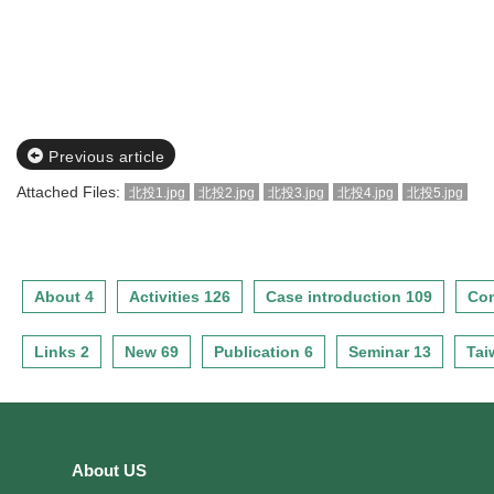
Previous article
Attached Files:
北投1.jpg
北投2.jpg
北投3.jpg
北投4.jpg
北投5.jpg
About 4
Activities 126
Case introduction 109
Con
Links 2
New 69
Publication 6
Seminar 13
Tai
About US