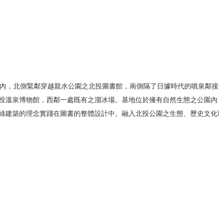
，北側緊鄰穿越親水公園之北投圖書館，南側隔了日據時代的噴泉鄰接光
投溫泉博物館，西鄰一處既有之溜冰場。基地位於擁有自然生態之公園內
綠建築的理念實踐在圖書的整體設計中。融入北投公園之生態、歷史文化