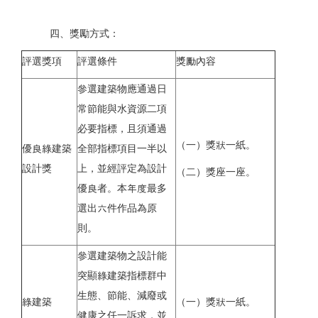
四、獎勵方式：
評選獎項
評選條件
獎勵內容
參選建築物應通過日
常節能與水資源二項
必要指標，且須通過
（一）獎狀一紙。
優良綠建築
全部指標項目一半以
設計獎
上，並經評定為設計
（二）獎座一座。
優良者。本年度最多
選出六件作品為原
則。
參選建築物之設計能
突顯綠建築指標群中
生態、節能、減廢或
綠建築
（一）獎狀一紙。
健康之任一訴求，並