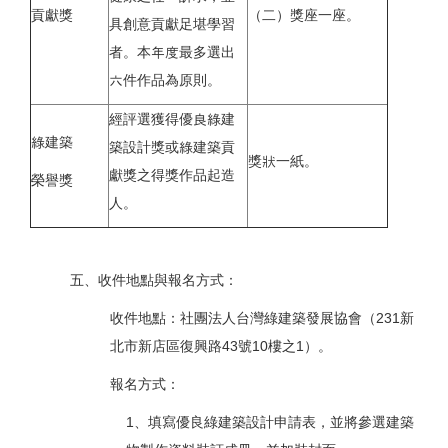
貢獻獎
（二）獎座一座。
具創意貢獻足堪學習
者。本年度最多選出
六件作品為原則。
經評選獲得優良綠建
綠建築
築設計獎或綠建築貢
獎狀一紙。
獻獎之得獎作品起造
榮譽獎
人。
五、收件地點與報名方式：
收件地點：社團法人台灣綠建築發展協會（231新
北市新店區復興路43號10樓之1）。
報名方式：
1、填寫優良綠建築設計申請表，並將參選建築