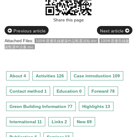
Share this page
Previous article
Next article
Attached Files:
100年度優良綠建築作品甄選須知.doc
100年度優良綠建
築甄選申請書.doc
About 4
Activities 126
Case introduction 109
Contact method 1
Education 0
Forward 78
Green Building Information 77
Highlights 13
International 11
Links 2
New 69