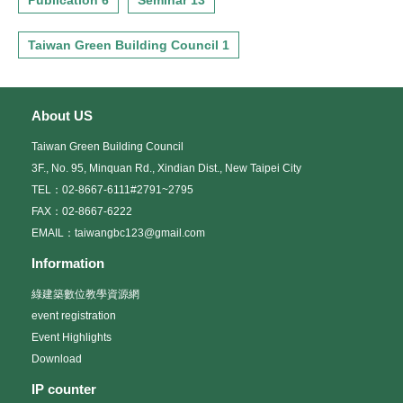
Publication 6
Seminar 13
Taiwan Green Building Council 1
About US
Taiwan Green Building Council
3F., No. 95, Minquan Rd., Xindian Dist., New Taipei City
TEL：02-8667-6111#2791~2795
FAX：02-8667-6222
EMAIL：taiwangbc123@gmail.com
Information
綠建築數位教學資源網
event registration
Event Highlights
Download
IP counter