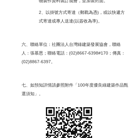
物製作資料裝訂成冊，並加裝封面。
2、以掛號方式寄達（郵戳為憑)，或以快遞方
式寄達或專人送達(以簽收為準)。
六、聯絡單位：社團法人台灣綠建築發展協會，聯絡
人：張慕恩；聯絡電話：(02)8667-6398#170；傳真：
(02)8867-6397。
七、如預知詳情請參照附件「100年度優良綠建築作品甄
選須知」。