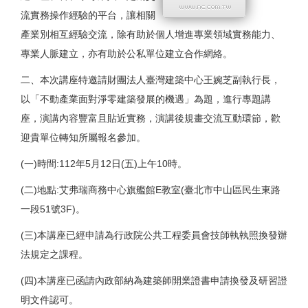
流實務操作經驗的平台，讓相關
產業別相互經驗交流，除有助於個人增進專業領域實務能力、
專業人脈建立，亦有助於公私單位建立合作網絡。
二、本次講座特邀請財團法人臺灣建築中心王婉芝副執行長，
以「不動產業面對淨零建築發展的機遇」為題，進行專題講
座，演講內容豐富且貼近實務，演講後規畫交流互動環節，歡
迎貴單位轉知所屬報名參加。
(一)時間:112年5月12日(五)上午10時。
(二)地點:艾弗瑞商務中心旗艦館E教室(臺北市中山區民生東路
一段51號3F)。
(三)本講座已經申請為行政院公共工程委員會技師執執照換發辦
法規定之課程。
(四)本講座已函請內政部納為建築師開業證書申請換發及研習證
明文件認可。