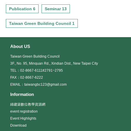
Publication 6
Seminar 13
Taiwan Green Building Council 1
About US
Taiwan Green Building Council
3F., No. 95, Minquan Rd., Xindian Dist., New Taipei City
TEL：02-8667-6111#2791~2795
FAX：02-8667-6222
EMAIL：taiwangbc123@gmail.com
Information
綠建築數位教學資源網
event registration
Event Highlights
Download