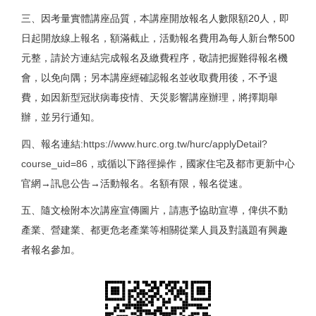
三、因考量實體講座品質，本講座開放報名人數限額20人，即
日起開放線上報名，額滿截止，活動報名費用為每人新台幣500
元整，請於方連結完成報名及繳費程序，敬請把握難得報名機
會，以免向隅；另本講座經確認報名並收取費用後，不予退
費，如因新型冠狀病毒疫情、天災影響講座辦理，將擇期舉
辦，並另行通知。
四、報名連結:
https://www.hurc.org.tw/hurc/applyDetail?
course_uid=86
，或循以下路徑操作，國家住宅及都市更新中心
官網→訊息公告→活動報名。名額有限，報名從速。
五、隨文檢附本次講座宣傳圖片，請惠予協助宣導，俾供不動
產業、營建業、都更危老產業等相關從業人員及對議題有興趣
者報名參加。