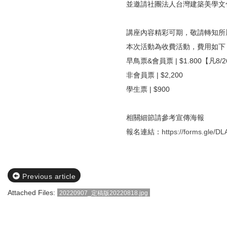
並邀請社團法人台灣建築美學文
講座內容精彩可期，敬請轉知所
本次活動為收費活動，費用如下
早鳥票&會員票 | $1.800【
非會員票 | $2,200
學生票 | $900
相關細節請參考宣傳海報
報名連結：
https://forms.gle
Previous article
Attached Files:
20220907_定稿版20220818.jpg