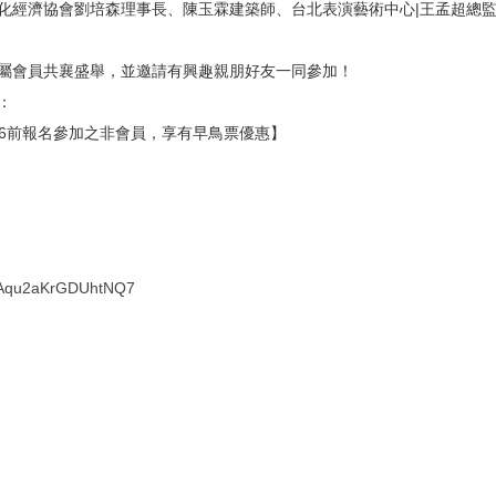
化經濟協會劉培森理事長、陳玉霖建築師、台北表演藝術中心|王孟超總監
屬會員共襄盛舉，並邀請有興趣親朋好友一同參加！
：
凡8/26前報名參加之非會員，享有早鳥票優惠】
/DLAqu2aKrGDUhtNQ7