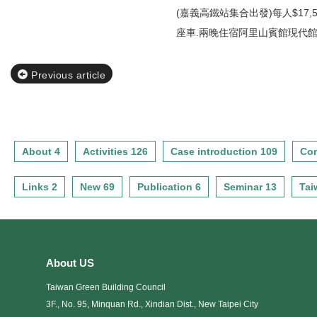
(嘉義高鐵站集合出發)每人$17,5
座車.兩晚住宿阿里山賓館現代館雙
Previous article
About 4
Activities 126
Case introduction 109
Con
Links 2
New 69
Publication 6
Seminar 13
Tai
About US
Taiwan Green Building Council
3F., No. 95, Minquan Rd., Xindian Dist., New Taipei City