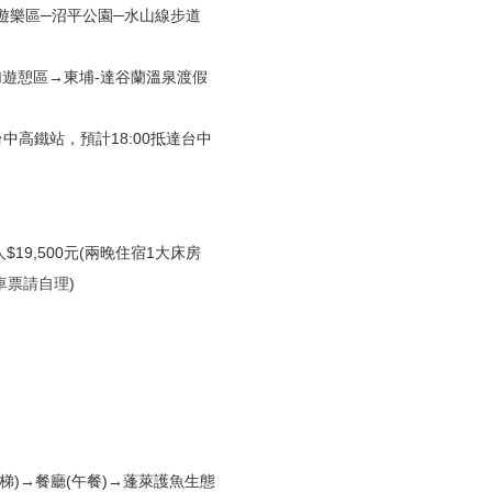
林遊樂區─沼平公園─水山線步道
加遊憩區→東埔-達谷蘭溫泉渡假
中高鐵站，預計18:00抵達台中
$19,500元(兩晚住宿1大床房
車票請自理
)
梯)→餐廳(午餐)→蓬萊護魚生態