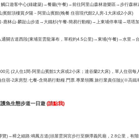
集合→觸口遊客中心(綠建築)→餐廳(午餐)→前往阿里山森林遊樂區→步行森
里山賓館頂樓賞夕陽－阿里山賓館(晚餐.住宿現代館2人房-1大床或2小床)
山口-鹿林山-麟趾山步道→大鐵杉(午餐-簡易行動糧)→上東埔停車場→塔塔
八通關古道西段(東埔至雲龍瀑布，單程約4.5公里)→東埔(午餐)→水里→台
500元 (2人住1間-阿里山賓館1大床或2小床；達谷蘭2大床)，單人住宿每人
晚住宿-2床房型.七餐-含簡易行動糧.門票.專業領團.旅行業責任險)(※
高鐵
萊護魚生態步道一日遊
(
請點我
)
導覽)→樟之細路:鳴鳳古道(頭屋雲洞宮步行至獅潭義民廟，2.8公里，有階