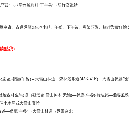
里.平緩)→老屋六號咖啡(下午茶)→新竹高鐵站
型遊覽車資、古道導覽&在地小點、午餐、下午茶、專業領隊、旅行業責任險等
請點我
)
園區-餐廳(午餐)→大雪山林道—森林浴步道(43K-41K)—大雪山餐廳
49K體驗森林生態(埡口觀景台.雪山神木.天池)—餐廳(午餐)-綠建築—遊
雪山莊小木屋或大雪山賓館
馬古道—餐廳(午餐)→大雪山林道→返回台北