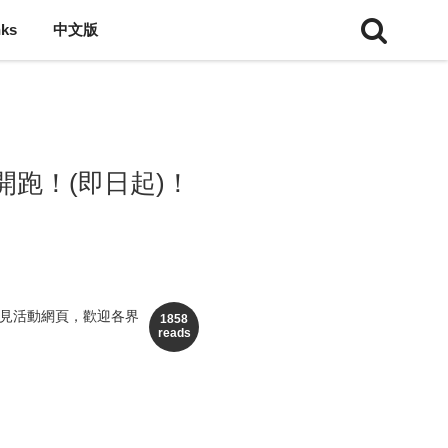
nks
中文版
跑！(即日起)！
詳見活動網頁，歡迎各界
1858
reads