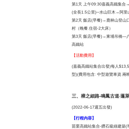
第1天 上午09:30嘉義高鐵
(全長1.5公里)─水山巨木→阿
第2天 飯店(早餐)→鹿林山登
村（晚餐.住宿-2大床）
第3天 飯店(早餐)→東埔吊橋—
高鐵站
【活動費用】
(嘉義高鐵站集合出發)每人$13,
型)(費用包含: 中型遊覽車資.兩
三、樟之細路-鳴鳳古道‧蓬
(2022-06-17週五出發)
【行程內容】
苗栗高鐵站集合-鑽石級綠建築(