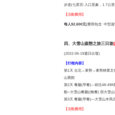
步道(七星宮-入口意象，1.7公
【活動費用】
每人$2,600元
(費用包含: 中
四、大雪山森態之旅三日遊
(
(2022-06-19週日出發)
【行程內容】
第1天 台北→東勢→東勢林業文化
山賓館
第2天 餐廳(早餐)—前往48-
動─大雪山餐廳((晚餐) 宿大
第3天 餐廳(早餐)—大雪山木
【活動費用】