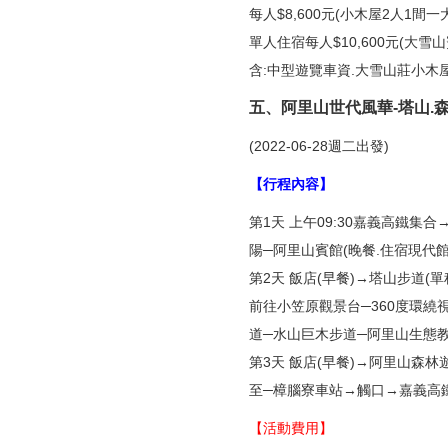
每人$8,600元(小木屋2人1間一
單人住宿每人$10,600元(
含:中型遊覽車資.大雪山莊小木屋
五、阿里山世代風華-塔山.
(2022-06-28週二出發)
【行程內容】
第1天 上午09:30嘉義高鐵
陽─阿里山賓館(晚餐.住宿現代館
第2天 飯店(早餐)→塔山步道(
前往小笠原觀景台─360度環繞
道─水山巨木步道─阿里山生態教
第3天 飯店(早餐)→阿里山森
至─樟腦寮車站→觸口→嘉義高鐵
【活動費用】