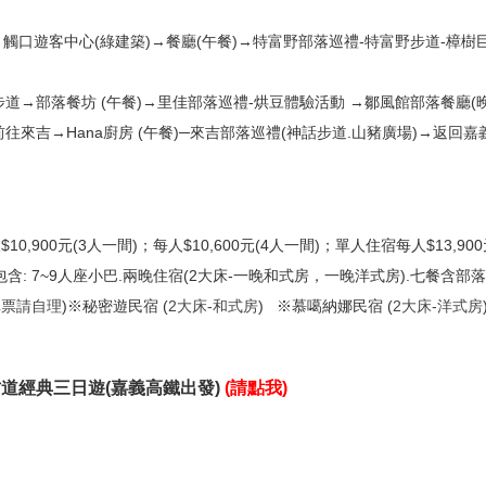
合→觸口遊客中心(綠建築)→餐廳(午餐)→特富野部落巡禮-特富野步道-樟樹
步道→部落餐坊 (午餐)→里佳部落巡禮-烘豆體驗活動 →鄒風館部落餐廳(
前往來吉→Hana廚房 (午餐)─來吉部落巡禮(神話步道.山豬廣場)→返回嘉
每人$10,900元(3人一間)；每人$10,600元(4人一間)；單人住宿每人$13
包含: 7~9人座小巴.兩晚住宿(2大床-一晚和式房，一晚洋式房).七餐含部
車票請自理
)※秘密遊民宿 (
2大床-和式房
) ※慕噶納娜民宿 (
2大床-洋式房
古道經典三日遊(嘉義高鐵出發)
(
請點我
)