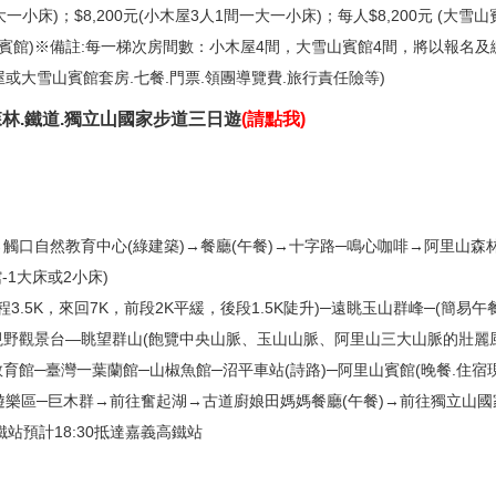
大一小床)；$8,200元(小木屋3人1間一大一小床)；每人$8,200元 (大雪
大雪山賓館)※備註:每一梯次房間數：小木屋4間，大雪山賓館4間，將以報名
或大雪山賓館套房.七餐.門票.領團導覽費.旅行責任險等)
森林.鐵道.獨立山國家步道三日遊
(
請點我
)
集合→觸口自然教育中心(綠建築)→餐廳(午餐)→十字路─鳴心咖啡→阿里山
-1大床或2小床)
單程3.5K，來回7K，前段2K平緩，後段1.5K陡升)─遠眺玉山群峰─(簡易
視野觀景台—眺望群山(飽覽中央山脈、玉山山脈、阿里山三大山脈的壯麗
育館─臺灣一葉蘭館─山椒魚館─沼平車站(詩路)─阿里山賓館(晚餐.住宿現
林遊樂區─巨木群→前往奮起湖→古道廚娘田媽媽餐廳(午餐)→前往獨立山國
站預計18:30抵達嘉義高鐵站