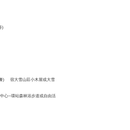
)
(晚餐) 宿大雪山莊小木屋或大雪
客服務中心─環站森林浴步道或自由活