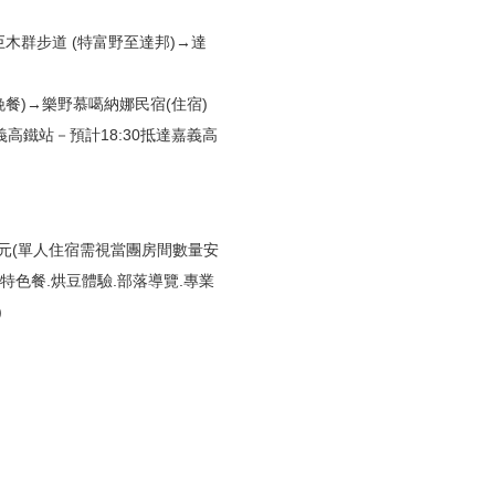
巨木群步道 (特富野至達邦)→達
晚餐)→樂野慕噶納娜民宿(住宿)
義高鐵站－預計18:30抵達嘉義高
,900元(單人住宿需視當團房間數量安
落特色餐.烘豆體驗.部落導覽.專業
)