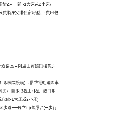
山賓館2人一間 -1大床或2小床)；
及繳費順序安排住宿房型。(費用包
森林遊樂區→阿里山賓館頂樓賞夕
午餐-飯糰或饅頭)→搭乘電動遊園車
風光)─慢步沿祝山林道─觀日步
代館-1大床或2小床)
家步道──獨立山(觀景台)─步行