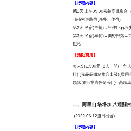
【行程內容】
第
1天 上午09:30嘉義高鐵集
邦秘密遊民宿(晚餐、住宿)
第2天 民宿(早餐)→里佳巨石坂
第3天 民宿(早餐)→樂野部落→
鐵站
【活動費用】
每人$11,500元 (2人一間)；
排) (嘉義高鐵站集合出發)(費用
領隊.旅行業責任險等) (※
高鐵
二、阿里山.塔塔加.八通關
(2022-06-12週日出發)
【行程內容】