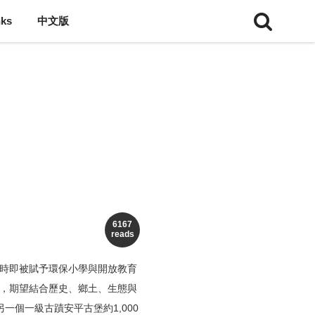
nks
中文版
6167
reads
圖時即被賦予環保小學與開放教育
討，期望結合歷史、鄉土、生態與
個一級古蹟安平古堡約1,000