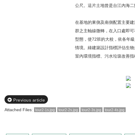
公尺。這片土地曾是台江內海二
在基地的東側及南側配置主要建
群之主軸線微轉，在入口處即可
型態，使72班的大校，依各年
情境。綠建築設計指標評估生物
室內環境指標、污水垃圾改善指
Previous article
Attached Files:
tour2-1s.jpg
tour2-2s.jpg
tour2-3s.jpg
tour2-4s.jpg