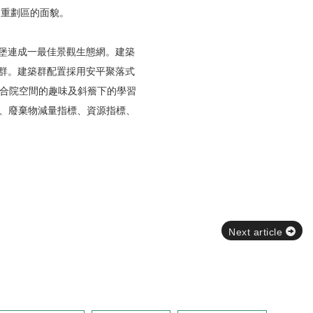
期重劃區的面貌。
堡連成一最佳景觀生態網。建築
群。建築群配置採用安平聚落式
驗合院空間的趣味及斜簷下的學習
標、廢棄物減量指標、資源指標、
Next article