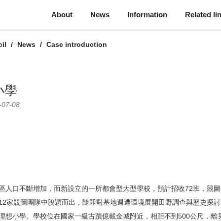
About
News
Information
Related li
il
News
Case introduction
小學
-07-08
區人口不斷增加，而新設立的一所都會型大型學校，預計招收72班，競
12家競圖團隊中脫穎而出，隨即對基地週遭環境展開田野調查與歷史探
想小學。學校位在國家一級古蹟億載金城附近，相距不到500公尺，離另一