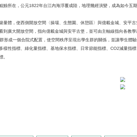
鯤鯓所在，公元1822年台江內海浮覆成陸，地理幾經演變，成為如今五
築量體，使西側開放空間〈操場、生態園、休憩區〉與億載金城、安平古
看到廣大開放空間，指向億載金城與安平古堡，並可由主軸線指向各教學
級群形成一個合院式配置，使空間秩序呈現出學生群的關係，並讓學生體
多樣性指標、綠化量指標、基地保水指標、日常節能指標、CO2減量指
標。