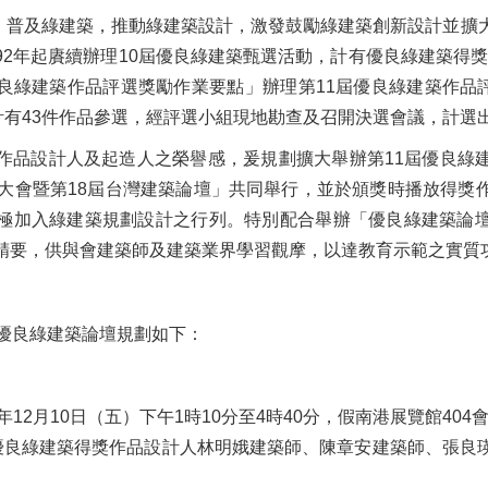
，普及綠建築，推動綠建築設計，激發鼓勵綠建築創新設計並擴
2年起賡續辦理10屆優良綠建築甄選活動，計有優良綠建築得獎作
良綠建築作品評選獎勵作業要點」辦理第11屆優良綠建築作品評選
計有43件作品參選，經評選小組現地勘查及召開決選會議，計選
品設計人及起造人之榮譽感，爰規劃擴大舉辦第11屆優良綠建
祝大會暨第18屆台灣建築論壇」共同舉行，並於頒獎時播放得獎
極加入綠建築規劃設計之行列。特別配合舉辦「優良綠建築論
精要，供與會建築師及建築業界學習觀摩，以達教育示範之實質
品優良綠建築論壇規劃如下：
年12月10日（五）下午1時10分至4時40分，假南港展覽館404
優良綠建築得獎作品設計人林明娥建築師、陳章安建築師、張良