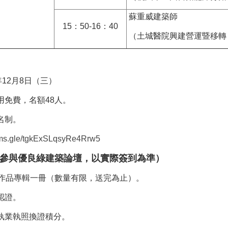
蘇重威建築師
15：50-16：40
（土城醫院興建營運暨移轉
12月8日（三）
用免費，名額48人。
名制。
orms.gle/tgkExSLqsyRe4Rrw5
參與優良綠建築論壇，以實際簽到為準）
獎作品專輯一冊（數量有限，送完為止）。
認證。
執業執照換證積分。