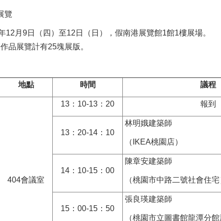
展覽
年12月9日（四）至12日（日），假南港展覽館1館1樓展場。
作品展覽計有25塊展版。
地點
時間
議程
13：10-13：20
報到
林明娥建築師
13：20-14：10
（IKEA桃園店）
陳章安建築師
14：10-15：00
404會議室
（桃園市中路二號社會住宅
張良瑛建築師
15：00-15：50
（桃園市立圖書館龍潭分館