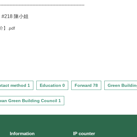
--------------------------------------------------------
11 #218 陳小姐
.pdf
tact method 1
Education 0
Forward 78
Green Buildin
wan Green Building Council 1
Information
IP counter