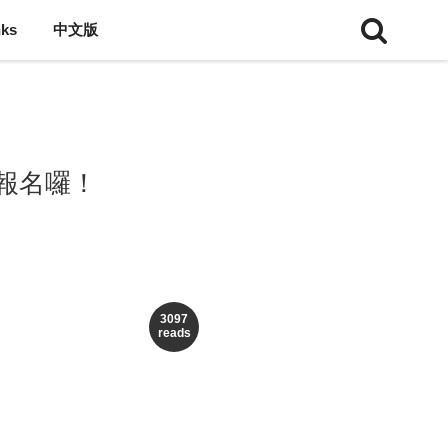
nks
中文版
報名囉！
3097
reads