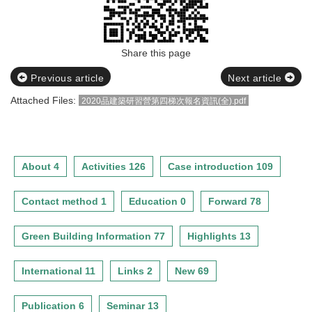
Share this page
Previous article
Next article
Attached Files:
2020品建築研習營第四梯次報名資訊(全).pdf
About 4
Activities 126
Case introduction 109
Contact method 1
Education 0
Forward 78
Green Building Information 77
Highlights 13
International 11
Links 2
New 69
Publication 6
Seminar 13