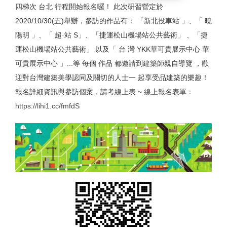
四梯次 台北 行程開始報名囉！ 此次研習營定於
2020/10/30(五)舉辦，參訪的作品有： 「新北投車站 」、「 曉
陽明 」、「 超·站 S」、「捷運松山機場站公共藝術」 、「捷
運松山機場站公共藝術」 以及「 台 灣 YKK華可貴展示中心 華
可貴展示中心 」...等 每個 作品 都邀請到建築師親自導覽 ，歡
迎對台灣建築美學認同及關切的人士一 起享受品建築的樂趣！
報名詳細資訊與參訪個案，請考線上表 ~ 線上報名表單：
https://lihi1.cc/fmfdS