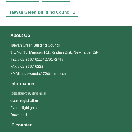
Taiwan Green Building Council 1
About US
Taiwan Green Building Council
3F., No. 95, Minquan Rd., Xindian Dist., New Taipei City
TEL：02-8667-6111#2791~2795
FAX：02-8667-6222
EMAIL：taiwangbc123@gmail.com
Information
綠建築數位教學資源網
event registration
Event Highlights
Download
IP counter