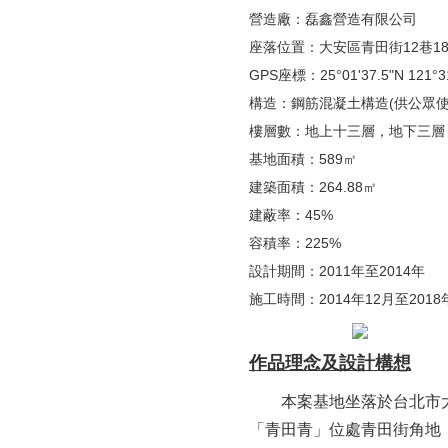
營造廠：磊鑫營造有限公司
座落位置：大安區青田街12巷1
GPS座標：25°01'37.5"N 121°31
構造：鋼筋混凝土構造(供公眾使
樓層數：地上十三層，地下三層
基地面積：589㎡
建築面積：264.88㎡
建蔽率：45%
容積率：225%
設計期間：2011年至2014年
施工時間：2014年12月至2018
作品理念及設計構想
本案基地坐落於台北市大
「青田青」位處青田街角地