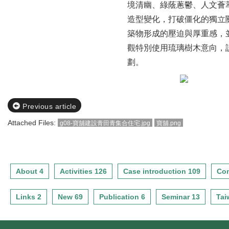
境清幽、綠蔭蔥鬱、人文薈
造型變化，打破僵化的獨立
築物形成的壓迫與厚重感，
觀特別使用琉璃樹木意向，設
劃。
Previous article
Attached Files:
g08-寶舖建設青田青集合住宅.jpg
寶舖.png
About 4
Activities 126
Case introduction 109
Con
Links 2
New 69
Publication 6
Seminar 13
Tai