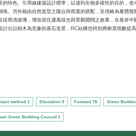
萃的特色。引用綠建築設計標準，以達到生物多樣性的目的，使
關係。另外藉由自然造型之陽台與雨遮的搭配，呈現略為量體脫
並採用清玻璃，增加居住通風採光與景觀開闊之效果，在巷弄中
計出以樹木為意象的基石造景，RC結構也特別將耐震係數提高到
tact method 1
Education 0
Forward 78
Green Buildin
wan Green Building Council 1