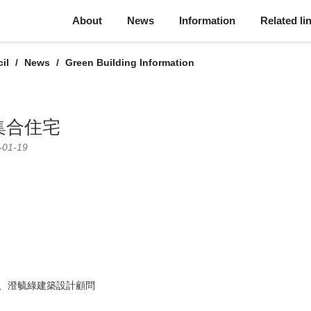
About
News
Information
Related li
il
News
Green Building Information
集合住宅
-01-19
、澄毓綠建築設計顧問