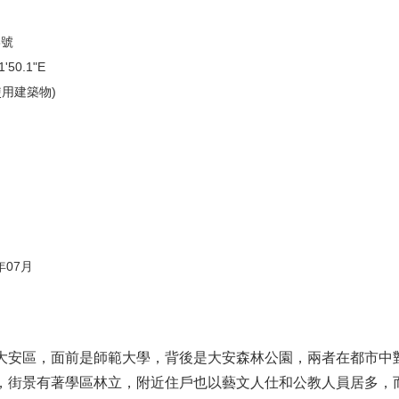
8號
'50.1"E
用建築物)
年07月
安區，面前是師範大學，背後是大安森林公園，兩者在都市中
，街景有著學區林立，附近住戶也以藝文人仕和公教人員居多，