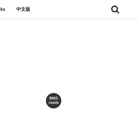
nks
中文版
8865
reads