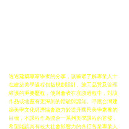
邵棟綱 「空間型態的革命：數據科
技時代的創新定義與跨域分工」
郭英釗「建築的價值翻轉：從人工智
能(AI)到生物智能(BI）看到環境系統
的新可能」
鄭家皓 「風格故事力：從體驗設計
看商業空間的非典型消費模式」
透過建築專家學者的分享，讓聽眾了解專業人士
在建築美學過程包括規劃設計、施工品質及管理
維護的重要歷程，使與會者在座談過程中，對該
作品或地區有更深刻的體驗與認知。呼應台灣建
築美學文化經濟協會致力於提升國民美學素養的
目標，本課程作為協會一系列美學課程的首發，
希望能讓具有較大社會影響力的各行各業專業人