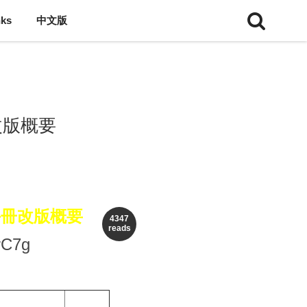
nks
中文版
改版概要
手冊改版概要
4347
reads
rC7g
講師
備註