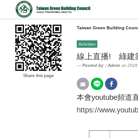
Taiwan Green Building Counc
Activities
線上直播! 綠建
Posted by：
Admin
on 2018
Share this page
本會youtube頻道
https://www.yout
日期