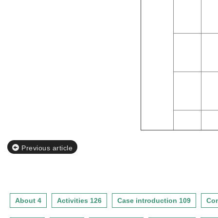
15:30
16:20
16:20
16:30
16:30
17:20
17:20
Previous article
About 4
Activities 126
Case introduction 109
Con