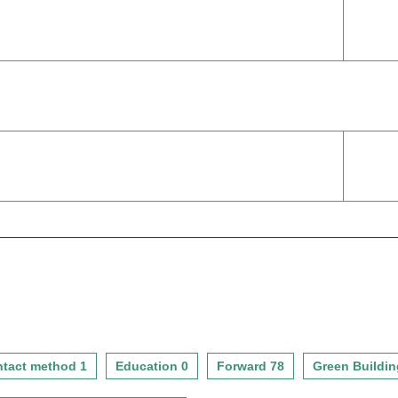
BC版空調修正方向說明
李
休息
EEWH online線上操作說明
王婉
結束
tact method 1
Education 0
Forward 78
Green Buildin