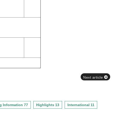
魁鵬教授
50min
芝副執行長
50min
Next article
g Information 77
Highlights 13
International 11