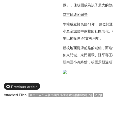
做」，使校園成為孩子最大的教
都市軸線的端景
學校成立於民國41年，原位於
小及金城國中兩校因社區老化、
里巴攤販區)的文教用地。
新校地面對府前路的端點，而這
佈東門城、東門圓環、延平郡王
新南國小為終點，校園景觀遂成
Previous article
Attached Files:
臺南市安平區新南國民小學綠建築指標說明.jpg
2.jpg