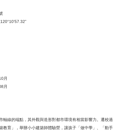
號
0°10’57.32”
10月
08月
市軸線的端點，其外觀與造形對都市環境有相當影響力。遷校過
築教育」，舉辦小小建築師體驗營，讓孩子「做中學」、「動手