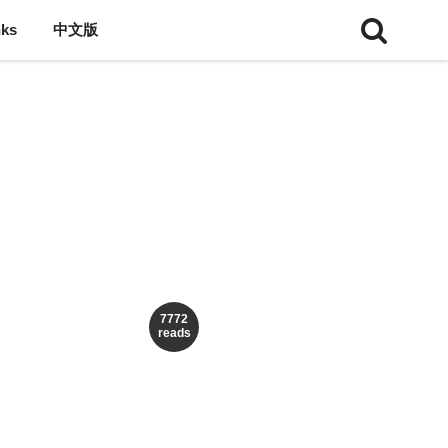
nks
中文版
7772
reads