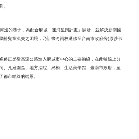
具。
運河邊的巷子，為配合府城「運河星鑽計畫」開發，並解決新南國
學齡兒童流失之困境，乃計畫將兩校遷移至台南市政府旁(原沙卡
條路正是從高速公路進入府城市中心的主要動線，在此軸線上分
祠、孔廟園區、地方法院、烏橋、生活美學館、臺南市政府，至
了都市軸線的端景。