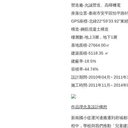
營造廠-允誠營造、高暉機電
座落位置-臺南市安平區怡平路6
GPS座標-北緯22°59’33.92”東經12
構造-鋼筋混凝土構造
樓層數-地上3層，地下1層
基地面積-27664.00㎡
建築面積-5118.35 ㎡
建蔽率-18.5%
容積率-44.74%
設計期間-2010年04月~ 2011年
施工時間-2011年11月~ 2014年
作品理念及設計構想
新南國小從運河邊搬遷到府城都
程中，學校與我們推動「兒童建