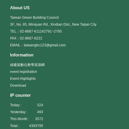
About US
Taiwan Green Building Council
3F., No. 95, Minquan Rd., Xindian Dist., New Taipei City
TEL：02-8667-6111#2791~2795
FAX：02-8667-6222
EMAIL：taiwangbc123@gmail.com
Information
綠建築數位教學資源網
event registration
Event Highlights
Download
IP counter
Today :
524
Yesterday :
493
This Month :
3572
Total :
4393795