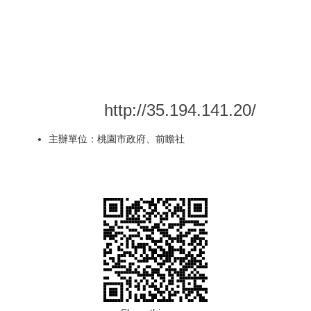
有效鏈結中央及地方的產業發展資
源，以夥伴關係共同解決問題，從而
創造投資、就業與商機，提升國家與
地方的經濟與競爭力。
活動網站：
http://35.194.141.20/
主辦單位：桃園市政府、前瞻社